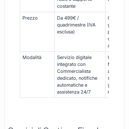
costante
Prezzo
Da 499€ /
Costi varia
quadrimestre (IVA
generalm
esclusa)
più elevat
ogni
adempim
Modalità
Servizio digitale
Iter
integrato con
framment
Commercialista
appuntame
dedicato, notifiche
studio e
automatiche e
gestione
assistenza 24/7
manuale