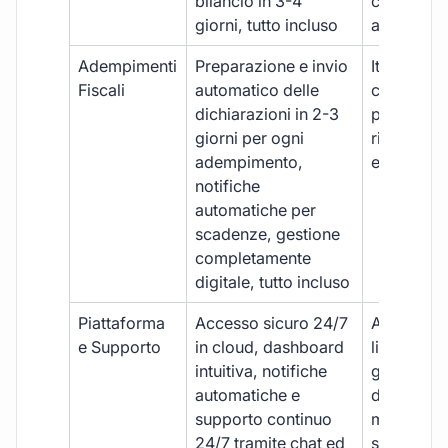
bilancio in 3-4
con ritardi
giorni, tutto incluso
aggiuntivi
Adempimenti
Preparazione e invio
Iter manua
Fiscali
automatico delle
costi aggi
dichiarazioni in 2-3
per ogni p
giorni per ogni
rischio di 
adempimento,
e dimenti
notifiche
automatiche per
scadenze, gestione
completamente
digitale, tutto incluso
Piattaforma
Accesso sicuro 24/7
Accesso
e Supporto
in cloud, dashboard
limitato,
intuitiva, notifiche
gestione
automatiche e
document
supporto continuo
manuale,
24/7 tramite chat ed
supporto