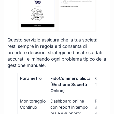
Questo servizio assicura che la tua società
resti sempre in regola e ti consenta di
prendere decisioni strategiche basate su dati
accurati, eliminando ogni problema tipico della
gestione manuale.
Parametro
FidoCommercialista
Commerci
(Gestione Società
Tradizion
Online)
Monitoraggio
Dashboard online
Report ma
Continuo
con report in tempo
aggiorna
reale e supporto
sporadici