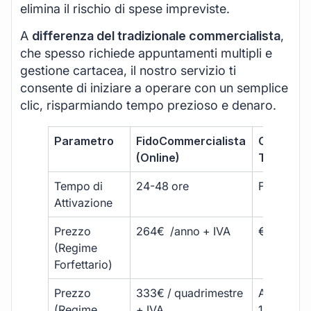
elimina il rischio di spese impreviste.
A
differenza del tradizionale commercialista
,
che spesso richiede appuntamenti multipli e
gestione cartacea, il nostro servizio ti
consente di iniziare a operare con un semplice
clic, risparmiando tempo prezioso e denaro.
Parametro
FidoCommercialista
Commerci
(Online)
Tradizion
Tempo di
24-48 ore
Fino a 30 
Attivazione
Prezzo
264€ /anno + IVA
€500 – €
(Regime
Forfettario)
Prezzo
333€ / quadrimestre
A partire 
(Regime
+ IVA
1800 € + 