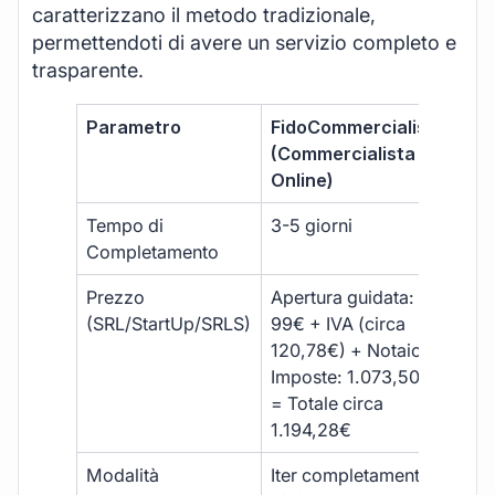
caratterizzano il metodo tradizionale,
permettendoti di avere un servizio completo e
trasparente.
Parametro
FidoCommercialista
Com
(Commercialista
Tra
Online)
Tempo di
3-5 giorni
10-
Completamento
Prezzo
Apertura guidata:
€10
(SRL/StartUp/SRLS)
99€ + IVA (circa
+ s
120,78€) + Notaio e
ext
Imposte: 1.073,50€
= Totale circa
1.194,28€
Modalità
Iter completamente
Iter