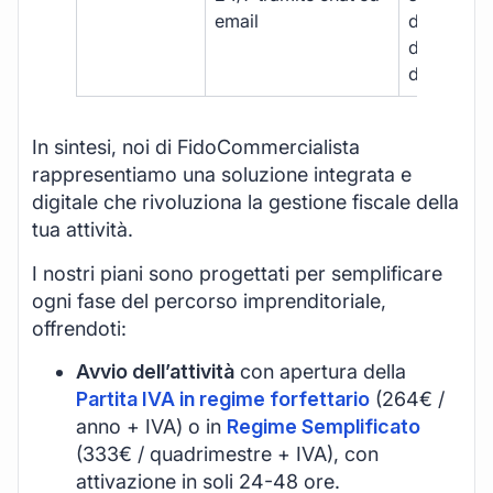
email
disponibil
durante gli
d’ufficio.
In sintesi, noi di FidoCommercialista
rappresentiamo una soluzione integrata e
digitale che rivoluziona la gestione fiscale della
tua attività.
I nostri piani sono progettati per semplificare
ogni fase del percorso imprenditoriale,
offrendoti:
Avvio dell’attività
con apertura della
Partita IVA in regime forfettario
(264€ /
anno + IVA) o in
Regime Semplificato
(333€ / quadrimestre + IVA), con
attivazione in soli 24-48 ore.