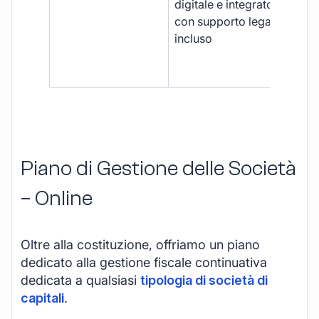
digitale e integrato,
fra
con supporto legale
doc
incluso
car
app
mul
Piano di Gestione delle Società
– Online
Oltre alla costituzione, offriamo un piano
dedicato alla gestione fiscale continuativa
dedicata a qualsiasi
tipologia di società di
capitali
.