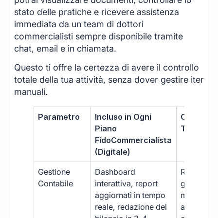
stato delle pratiche e ricevere assistenza
immediata da un team di dottori
commercialisti sempre disponibile tramite
chat, email e in chiamata.
Questo ti offre la certezza di avere il controllo
totale della tua attività, senza dover gestire iter
manuali.
Parametro
Incluso in Ogni
Commerci
Piano
Tradizion
FidoCommercialista
(Digitale)
Gestione
Dashboard
Report car
Contabile
interattiva, report
gestione
aggiornati in tempo
manuale,
reale, redazione del
aggiornam