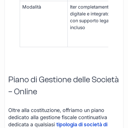
Modalità
Iter completamente
Iter
digitale e integrato,
fra
con supporto legale
doc
incluso
car
app
mul
Piano di Gestione delle Società
– Online
Oltre alla costituzione, offriamo un piano
dedicato alla gestione fiscale continuativa
dedicata a qualsiasi
tipologia di società di