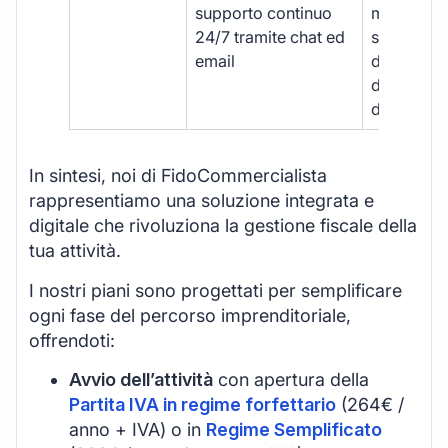
supporto continuo
manuale,
24/7 tramite chat ed
supporto
email
disponibil
durante gli
d’ufficio.
In sintesi, noi di FidoCommercialista
rappresentiamo una soluzione integrata e
digitale che rivoluziona la gestione fiscale della
tua attività.
I nostri piani sono progettati per semplificare
ogni fase del percorso imprenditoriale,
offrendoti:
Avvio dell’attività
con apertura della
Partita IVA in regime forfettario
(264€ /
anno + IVA) o in
Regime Semplificato