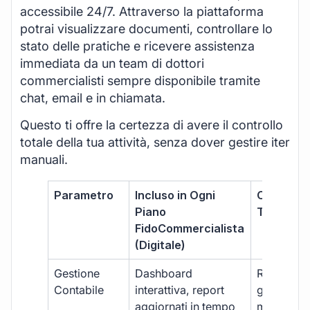
accessibile 24/7. Attraverso la piattaforma
potrai visualizzare documenti, controllare lo
stato delle pratiche e ricevere assistenza
immediata da un team di dottori
commercialisti sempre disponibile tramite
chat, email e in chiamata.
Questo ti offre la certezza di avere il controllo
totale della tua attività, senza dover gestire iter
manuali.
Parametro
Incluso in Ogni
Commerci
Piano
Tradizion
FidoCommercialista
(Digitale)
Gestione
Dashboard
Report car
Contabile
interattiva, report
gestione
aggiornati in tempo
manuale,