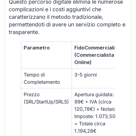
Questo percorso digitale elimina le numerose
complicazioni e i costi aggiuntivi che
caratterizzano il metodo tradizionale,
permettendoti di avere un servizio completo e
trasparente.
Parametro
FidoCommercialista
Com
(Commercialista
Tra
Online)
Tempo di
3-5 giorni
10-
Completamento
Prezzo
Apertura guidata:
€10
(SRL/StartUp/SRLS)
99€ + IVA (circa
+ s
120,78€) + Notaio e
ext
Imposte: 1.073,50€
= Totale circa
1.194,28€