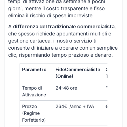
tempi di attivazione da settimane a pochi
giorni, mentre il costo trasparente e fisso
elimina il rischio di spese impreviste.
A
differenza del tradizionale commercialista
,
che spesso richiede appuntamenti multipli e
gestione cartacea, il nostro servizio ti
consente di iniziare a operare con un semplice
clic, risparmiando tempo prezioso e denaro.
Parametro
FidoCommercialista
Commerci
(Online)
Tradizion
Tempo di
24-48 ore
Fino a 30 
Attivazione
Prezzo
264€ /anno + IVA
€500 – €
(Regime
Forfettario)