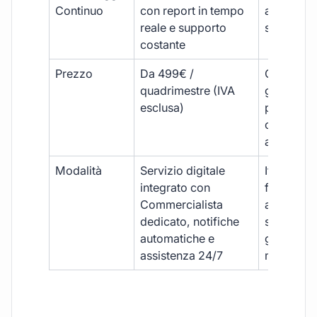
Continuo
con report in tempo
aggiorna
reale e supporto
sporadici
costante
Prezzo
Da 499€ /
Costi varia
quadrimestre (IVA
generalm
esclusa)
più elevat
ogni
adempim
Modalità
Servizio digitale
Iter
integrato con
framment
Commercialista
appuntame
dedicato, notifiche
studio e
automatiche e
gestione
assistenza 24/7
manuale