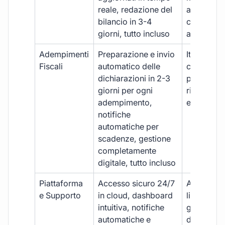
reale, redazione del
aggiornam
bilancio in 3-4
con ritardi
giorni, tutto incluso
aggiuntivi
Adempimenti
Preparazione e invio
Iter manua
Fiscali
automatico delle
costi aggi
dichiarazioni in 2-3
per ogni p
giorni per ogni
rischio di 
adempimento,
e dimenti
notifiche
automatiche per
scadenze, gestione
completamente
digitale, tutto incluso
Piattaforma
Accesso sicuro 24/7
Accesso
e Supporto
in cloud, dashboard
limitato,
intuitiva, notifiche
gestione
automatiche e
document