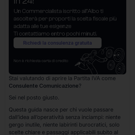
in 24!
Un Commercialista iscritto all’Albo ti
ascolterà per proporti la scelta fiscale più
adatta alle tue esigenze
Ti contattiamo entro pochi minuti.
Richiedi la consulenza gratuita
Non è richiesta carta di credito
Stai valutando di aprire la Partita IVA come
Consulente Comunicazione
?
Sei nel posto giusto.
Questa guida nasce per chi vuole passare
dall’idea all’operatività senza inciampi: niente
gergo inutile, niente labirinti burocratici, solo
scelte chiare e passaggi applicabili subito al