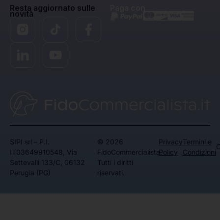
Resta aggiornato sulle
Paga con
novità
SIPI srl – P.I.
© 2026
Privacy
Termini e
C
IT03649910548, Via
FidoCommercialista.
Policy
Condizioni
Settevalli 133/C, 06132
Tutti i diritti
Perugia (PG)
riservati.