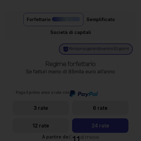
Forfettario
Semplificato
il più acquistato
Società di capitali
Rimborso garantito entro 30 giorni
Regime forfettario
Se fatturi meno di 85mila euro all’anno
Paga il primo anno a rate con
3 rate
6 rate
12 rate
24 rate
11
€
al mese
A partire da