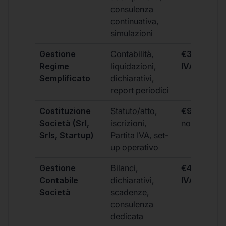
consulenza
continuativa,
simulazioni
Gestione
Contabilità,
€300 +
Regime
liquidazioni,
IVA/quadri
Semplificato
dichiarativi,
report periodici
Costituzione
Statuto/atto,
€99 + IVA
+
Società (Srl,
iscrizioni,
notarili
Srls, Startup)
Partita IVA, set-
up operativo
Gestione
Bilanci,
€499 +
Contabile
dichiarativi,
IVA/quadri
Società
scadenze,
consulenza
dedicata