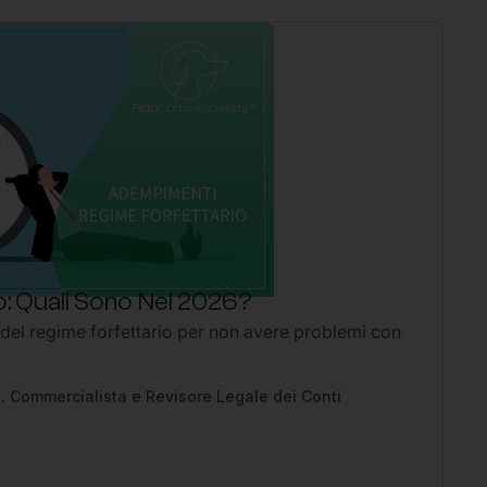
: Quali Sono Nel 2026?
P
 del regime forfettario per non avere problemi con
Li
2
Ap
pe
. Commercialista e Revisore Legale dei Conti