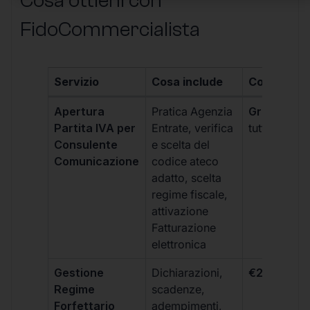
Cosa ottieni con
FidoCommercialista
Servizio
Cosa include
Costo
Apertura
Pratica Agenzia
Gratis
(incl
Partita IVA per
Entrate, verifica
tutti i piani)
Consulente
e scelta del
Comunicazione
codice ateco
adatto, scelta
regime fiscale,
attivazione
Fatturazione
elettronica
Gestione
Dichiarazioni,
€264 + IVA
Regime
scadenze,
Forfettario
adempimenti,