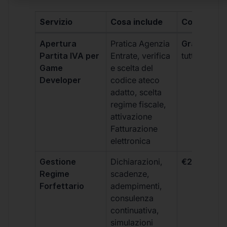
Servizio
Cosa include
Costo
Apertura
Pratica Agenzia
Gratis
(incl
Partita IVA per
Entrate, verifica
tutti i piani)
Game
e scelta del
Developer
codice ateco
adatto, scelta
regime fiscale,
attivazione
Fatturazione
elettronica
Gestione
Dichiarazioni,
€264 + IVA
Regime
scadenze,
Forfettario
adempimenti,
consulenza
continuativa,
simulazioni