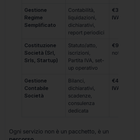
Gestione
Contabilità,
€300 +
Regime
liquidazioni,
IVA/quadri
Semplificato
dichiarativi,
report periodici
Costituzione
Statuto/atto,
€99 + IVA
+
Società (Srl,
iscrizioni,
notarili
Srls, Startup)
Partita IVA, set-
up operativo
Gestione
Bilanci,
€499 +
Contabile
dichiarativi,
IVA/quadri
Società
scadenze,
consulenza
dedicata
Ogni servizio non è un pacchetto, è un
percorso
.