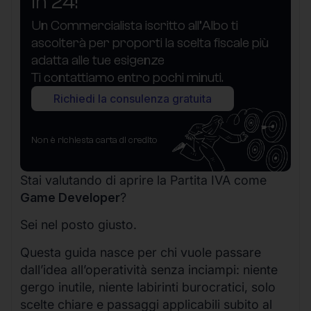
in 24!
Un Commercialista iscritto all’Albo ti
ascolterà per proporti la scelta fiscale più
adatta alle tue esigenze
Ti contattiamo entro pochi minuti.
Richiedi la consulenza gratuita
Non è richiesta carta di credito
Stai valutando di aprire la Partita IVA come
Game Developer
?
Sei nel posto giusto.
Questa guida nasce per chi vuole passare
dall’idea all’operatività senza inciampi: niente
gergo inutile, niente labirinti burocratici, solo
scelte chiare e passaggi applicabili subito al