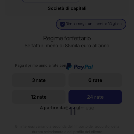
Società di capitali
Rimborso garantito entro 30 giorni
Regime forfettario
Se fatturi meno di 85mila euro all’anno
Paga il primo anno a rate con
3 rate
6 rate
12 rate
24 rate
11
€
al mese
A partire da
Gli interessi variano a seconda dell’importo dell’acquisto, della
durata selezionata e del profilo del cliente