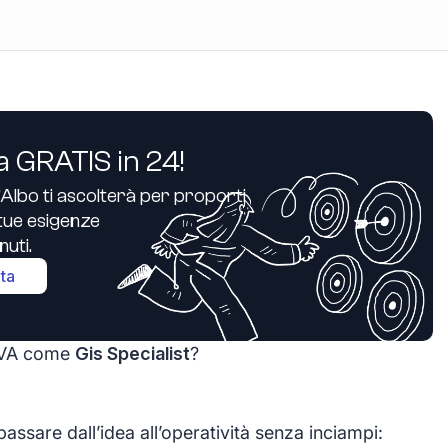
a GRATIS in 24!
’Albo ti ascolterà per proporti
e tue esigenze
uti.
ita
a IVA come
Gis Specialist
?
assare dall’idea all’operatività senza inciampi: