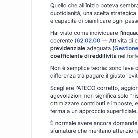
Quello che all’inizio poteva sembra
quotidianità, una scelta strategica 
e capacità di pianificare ogni passo
Hai visto come individuare l’
inqua
coerente (
62.02.00
— Attività di c
previdenziale
adeguata (
Gestione
coefficiente di redditività
nel forf
Non è semplice teoria: sono leve 
differenza tra pagare il giusto, evi
Scegliere l’ATECO corretto, aggiorn
agevolazioni non significa solo “ri
ottimizzare contributi e imposte, 
ferma a un approccio superficiale.
È normale avere ancora domande: og
sfumature che meritano attenzion