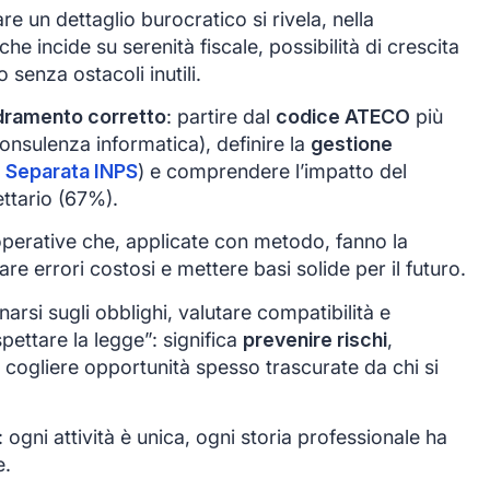
re un dettaglio burocratico si rivela, nella
che incide su serenità fiscale, possibilità di crescita
 senza ostacoli inutili.
dramento corretto
: partire dal
codice ATECO
più
onsulenza informatica), definire la
gestione
 Separata INPS
) e comprendere l’impatto del
ettario (67%).
operative che, applicate con metodo, fanno la
tare errori costosi e mettere basi solide per il futuro.
arsi sugli obblighi, valutare compatibilità e
spettare la legge”: significa
prevenire rischi
,
e cogliere opportunità spesso trascurate da chi si
ni attività è unica, ogni storia professionale ha
e.