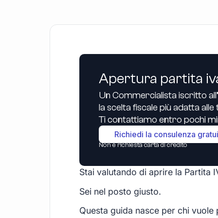
Apertura partita iv
Un Commercialista iscritto all
la scelta fiscale più adatta all
Ti contattiamo entro pochi min
Richiedi la consulenza gratu
Non è richiesta carta di credito
Stai valutando di aprire la Partit
Sei nel posto giusto.
Questa guida nasce per chi vuole p