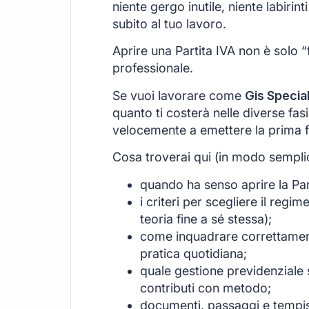
niente gergo inutile, niente labirint
subito al tuo lavoro.
Aprire una Partita IVA non è solo “
professionale.
Se vuoi lavorare come
Gis Special
quanto ti costerà nelle diverse fas
velocemente a emettere la prima f
Cosa troverai qui (in modo sempli
quando ha senso aprire la Part
i criteri per scegliere il regi
teoria fine a sé stessa);
come inquadrare correttamente
pratica quotidiana;
quale gestione previdenziale s
contributi con metodo;
documenti, passaggi e tempist