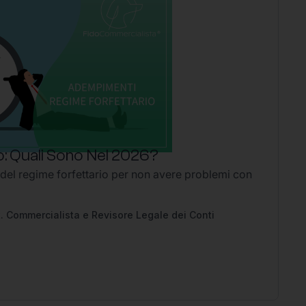
: Quali Sono Nel 2026?
P
 del regime forfettario per non avere problemi con
Li
2
Ap
pe
. Commercialista e Revisore Legale dei Conti