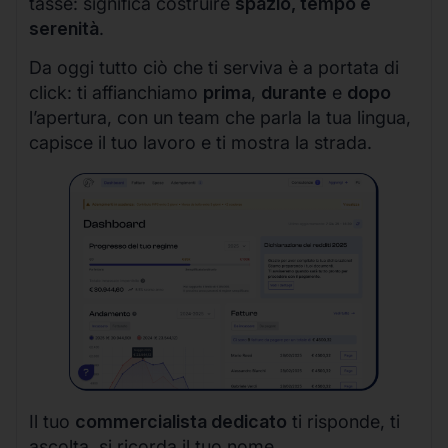
tasse: significa costruire
spazio, tempo e
serenità
.
Da oggi tutto ciò che ti serviva è a portata di
click: ti affianchiamo
prima
,
durante
e
dopo
l’apertura, con un team che parla la tua lingua,
capisce il tuo lavoro e ti mostra la strada.
Il tuo
commercialista dedicato
ti risponde, ti
ascolta, si ricorda il tuo nome.