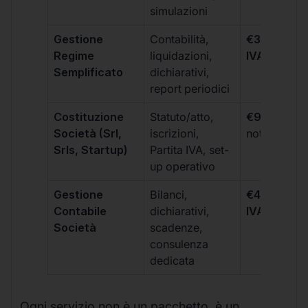
simulazioni
Gestione
Contabilità,
€300 +
Regime
liquidazioni,
IVA/quadri
Semplificato
dichiarativi,
report periodici
Costituzione
Statuto/atto,
€99 + IVA
+
Società (Srl,
iscrizioni,
notarili
Srls, Startup)
Partita IVA, set-
up operativo
Gestione
Bilanci,
€499 +
Contabile
dichiarativi,
IVA/quadri
Società
scadenze,
consulenza
dedicata
Ogni servizio non è un pacchetto, è un