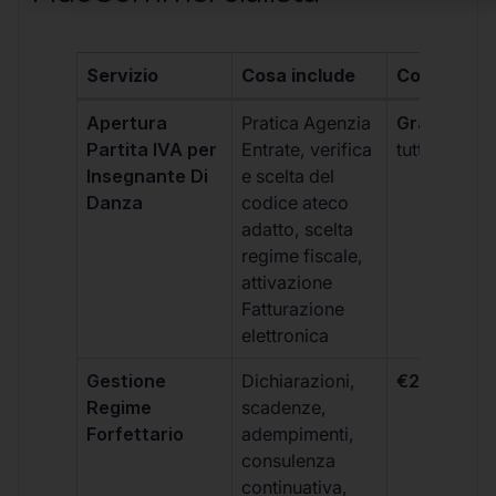
Servizio
Cosa include
Costo
Apertura
Pratica Agenzia
Gratis
(incl
Partita IVA per
Entrate, verifica
tutti i piani)
Insegnante Di
e scelta del
Danza
codice ateco
adatto, scelta
regime fiscale,
attivazione
Fatturazione
elettronica
Gestione
Dichiarazioni,
€264 + IVA
Regime
scadenze,
Forfettario
adempimenti,
consulenza
continuativa,