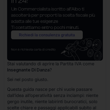
in 24!
Un Commercialista iscritto all’Albo ti
ascolterà per proporti la scelta fiscale più
adatta alle tue esigenze
Ti contattiamo entro pochi minuti.
Richiedi la consulenza gratuita
Non è richiesta carta di credito
Stai valutando di aprire la Partita IVA come
Insegnante Di Danza
?
Sei nel posto giusto.
Questa guida nasce per chi vuole passare
dall’idea all’operatività senza inciampi: niente
gergo inutile, niente labirinti burocratici, solo
scelte chiare e passaggi applicabili subito al