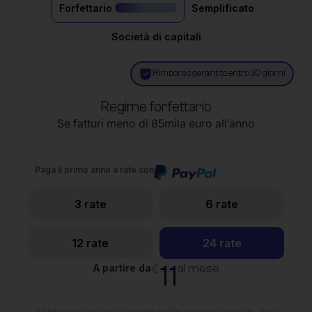
Forfettario
Semplificato
il più acquistato
Società di capitali
Rimborso garantito entro 30 giorni
Regime forfettario
Se fatturi meno di 85mila euro all’anno
Paga il primo anno a rate con
3 rate
6 rate
12 rate
24 rate
11
€
al mese
A partire da
Gli interessi variano a seconda dell’importo dell’acquisto, della