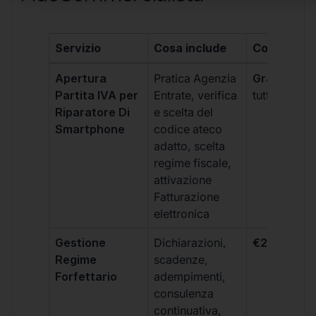
Servizio
Cosa include
Costo
Apertura
Pratica Agenzia
Gratis
(incl
Partita IVA per
Entrate, verifica
tutti i piani)
Riparatore Di
e scelta del
Smartphone
codice ateco
adatto, scelta
regime fiscale,
attivazione
Fatturazione
elettronica
Gestione
Dichiarazioni,
€264 + IVA
Regime
scadenze,
Forfettario
adempimenti,
consulenza
continuativa,