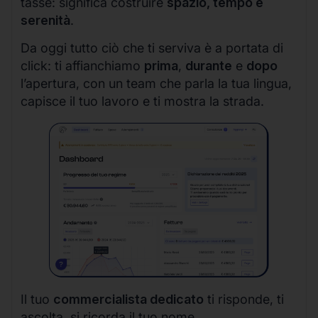
tasse: significa costruire
spazio, tempo e
serenità
.
Da oggi tutto ciò che ti serviva è a portata di
click: ti affianchiamo
prima
,
durante
e
dopo
l’apertura, con un team che parla la tua lingua,
capisce il tuo lavoro e ti mostra la strada.
Il tuo
commercialista dedicato
ti risponde, ti
ascolta, si ricorda il tuo nome.