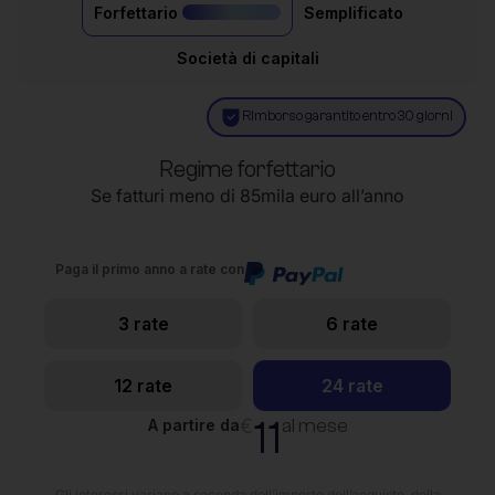
Forfettario
Semplificato
il più acquistato
Società di capitali
Rimborso garantito entro 30 giorni
Regime forfettario
Se fatturi meno di 85mila euro all’anno
Paga il primo anno a rate con
3 rate
6 rate
12 rate
24 rate
11
€
al mese
A partire da
Gli interessi variano a seconda dell’importo dell’acquisto, della