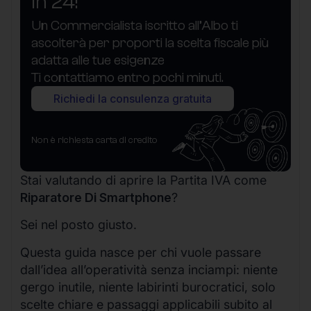
in 24!
Un Commercialista iscritto all’Albo ti
ascolterà per proporti la scelta fiscale più
adatta alle tue esigenze
Ti contattiamo entro pochi minuti.
Richiedi la consulenza gratuita
Non è richiesta carta di credito
Stai valutando di aprire la Partita IVA come
Riparatore Di Smartphone
?
Sei nel posto giusto.
Questa guida nasce per chi vuole passare
dall’idea all’operatività senza inciampi: niente
gergo inutile, niente labirinti burocratici, solo
scelte chiare e passaggi applicabili subito al