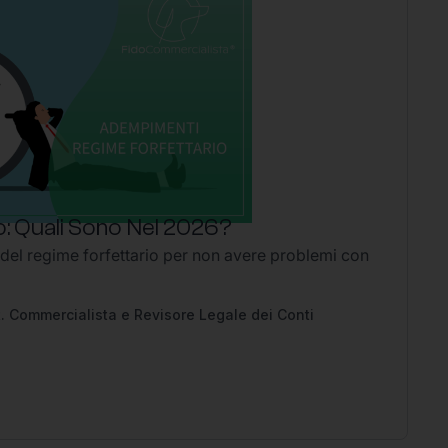
: Quali Sono Nel 2026?
P
 del regime forfettario per non avere problemi con
Li
2
Ap
pe
. Commercialista e Revisore Legale dei Conti