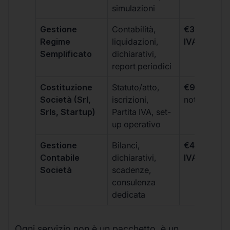
simulazioni
Gestione
Contabilità,
€300 +
Regime
liquidazioni,
IVA/quadri
Semplificato
dichiarativi,
report periodici
Costituzione
Statuto/atto,
€99 + IVA
+
Società (Srl,
iscrizioni,
notarili
Srls, Startup)
Partita IVA, set-
up operativo
Gestione
Bilanci,
€499 +
Contabile
dichiarativi,
IVA/quadri
Società
scadenze,
consulenza
dedicata
Ogni servizio non è un pacchetto, è un