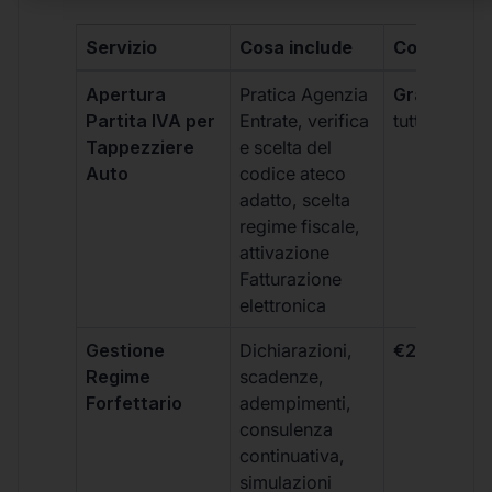
Servizio
Cosa include
Costo
Apertura
Pratica Agenzia
Gratis
(incl
Partita IVA per
Entrate, verifica
tutti i piani)
Tappezziere
e scelta del
Auto
codice ateco
adatto, scelta
regime fiscale,
attivazione
Fatturazione
elettronica
Gestione
Dichiarazioni,
€264 + IVA
Regime
scadenze,
Forfettario
adempimenti,
consulenza
continuativa,
simulazioni