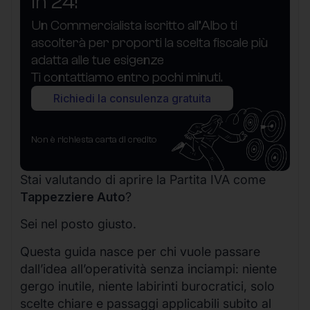
in 24!
Un Commercialista iscritto all’Albo ti
ascolterà per proporti la scelta fiscale più
adatta alle tue esigenze
Ti contattiamo entro pochi minuti.
Richiedi la consulenza gratuita
Non è richiesta carta di credito
Stai valutando di aprire la Partita IVA come
Tappezziere Auto
?
Sei nel posto giusto.
Questa guida nasce per chi vuole passare
dall’idea all’operatività senza inciampi: niente
gergo inutile, niente labirinti burocratici, solo
scelte chiare e passaggi applicabili subito al