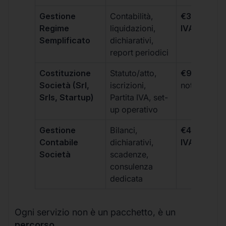
Gestione
Contabilità,
€300 +
Regime
liquidazioni,
IVA/quadri
Semplificato
dichiarativi,
report periodici
Costituzione
Statuto/atto,
€99 + IVA
+
Società (Srl,
iscrizioni,
notarili
Srls, Startup)
Partita IVA, set-
up operativo
Gestione
Bilanci,
€499 +
Contabile
dichiarativi,
IVA/quadri
Società
scadenze,
consulenza
dedicata
Ogni servizio non è un pacchetto, è un
percorso
.