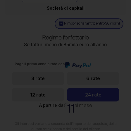
Società di capitali
Rimborso garantito entro 30 giorni
Regime forfettario
Se fatturi meno di 85mila euro all’anno
Paga il primo anno a rate con
3 rate
6 rate
12 rate
24 rate
11
€
al mese
A partire da
Gli interessi variano a seconda dell’importo dell’acquisto, della
durata selezionata e del profilo del cliente