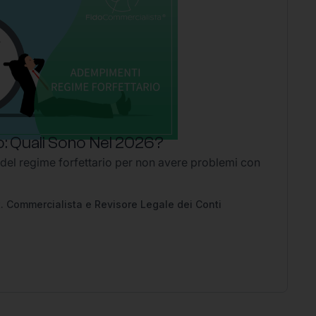
: Quali Sono Nel 2026?
P
 del regime forfettario per non avere problemi con
Li
2
Ap
pe
. Commercialista e Revisore Legale dei Conti