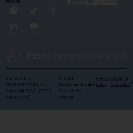
novità
SIPI srl – P.I.
© 2026
Privacy
Termini e
C
IT03649910548, Via
FidoCommercialista.
Policy
Condizioni
Settevalli 133/C, 06132
Tutti i diritti
Perugia (PG)
riservati.