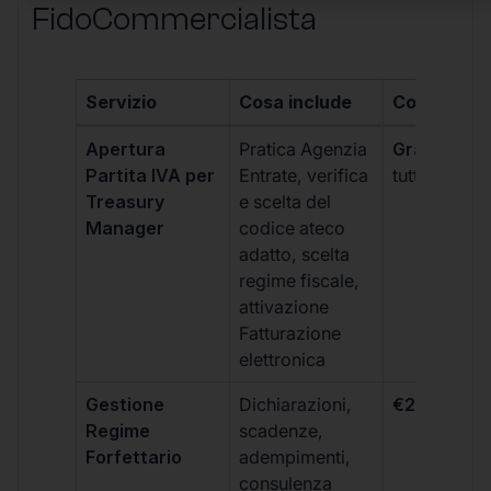
FidoCommercialista
Servizio
Cosa include
Costo
Apertura
Pratica Agenzia
Gratis
(incl
Partita IVA per
Entrate, verifica
tutti i piani)
Treasury
e scelta del
Manager
codice ateco
adatto, scelta
regime fiscale,
attivazione
Fatturazione
elettronica
Gestione
Dichiarazioni,
€264 + IVA
Regime
scadenze,
Forfettario
adempimenti,
consulenza