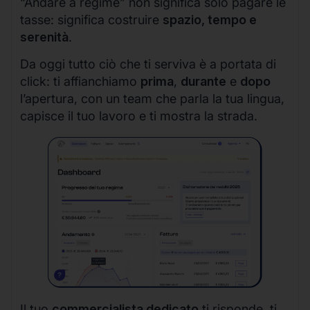
“Andare a regime” non significa solo pagare le
tasse: significa costruire
spazio, tempo e
serenità
.
Da oggi tutto ciò che ti serviva è a portata di
click: ti affianchiamo
prima
,
durante
e
dopo
l’apertura, con un team che parla la tua lingua,
capisce il tuo lavoro e ti mostra la strada.
Il tuo
commercialista dedicato
ti risponde, ti