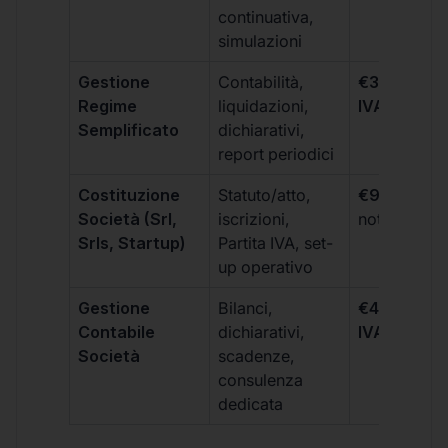
continuativa,
simulazioni
Gestione
Contabilità,
€300 +
Regime
liquidazioni,
IVA/quadri
Semplificato
dichiarativi,
report periodici
Costituzione
Statuto/atto,
€99 + IVA
+
Società (Srl,
iscrizioni,
notarili
Srls, Startup)
Partita IVA, set-
up operativo
Gestione
Bilanci,
€499 +
Contabile
dichiarativi,
IVA/quadri
Società
scadenze,
consulenza
dedicata