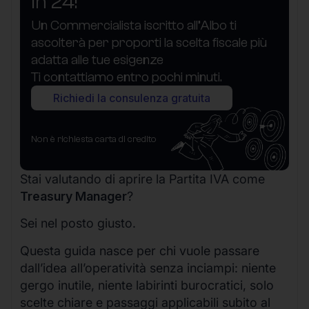
in 24!
Un Commercialista iscritto all’Albo ti
ascolterà per proporti la scelta fiscale più
adatta alle tue esigenze
Ti contattiamo entro pochi minuti.
Richiedi la consulenza gratuita
Non è richiesta carta di credito
Stai valutando di aprire la Partita IVA come
Treasury Manager
?
Sei nel posto giusto.
Questa guida nasce per chi vuole passare
dall’idea all’operatività senza inciampi: niente
gergo inutile, niente labirinti burocratici, solo
scelte chiare e passaggi applicabili subito al