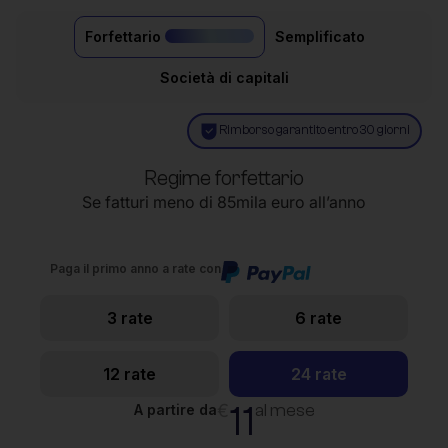
Forfettario
Semplificato
il più acquistato
Società di capitali
Rimborso garantito entro 30 giorni
Regime forfettario
Se fatturi meno di 85mila euro all’anno
Paga il primo anno a rate con
3 rate
6 rate
12 rate
24 rate
11
€
al mese
A partire da