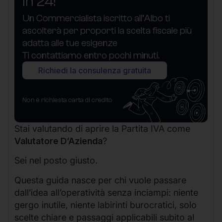
in 24!
Un Commercialista iscritto all’Albo ti
ascolterà per proporti la scelta fiscale più
adatta alle tue esigenze
Ti contattiamo entro pochi minuti.
Richiedi la consulenza gratuita
Non è richiesta carta di credito
Stai valutando di aprire la Partita IVA come
Valutatore D’Azienda
?
Sei nel posto giusto.
Questa guida nasce per chi vuole passare
dall’idea all’operatività senza inciampi: niente
gergo inutile, niente labirinti burocratici, solo
scelte chiare e passaggi applicabili subito al