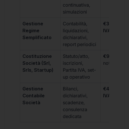
continuativa,
simulazioni
Gestione
Contabilità,
€300 +
Regime
liquidazioni,
IVA/quadri
Semplificato
dichiarativi,
report periodici
Costituzione
Statuto/atto,
€99 + IVA
+
Società (Srl,
iscrizioni,
notarili
Srls, Startup)
Partita IVA, set-
up operativo
Gestione
Bilanci,
€499 +
Contabile
dichiarativi,
IVA/quadri
Società
scadenze,
consulenza
dedicata