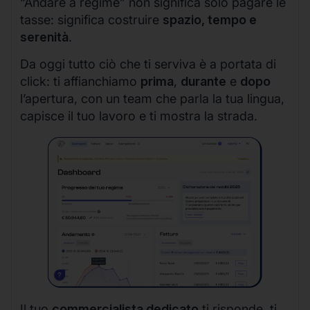
“Andare a regime” non significa solo pagare le
tasse: significa costruire
spazio, tempo e
serenità
.
Da oggi tutto ciò che ti serviva è a portata di
click: ti affianchiamo
prima
,
durante
e
dopo
l’apertura, con un team che parla la tua lingua,
capisce il tuo lavoro e ti mostra la strada.
Il tuo
commercialista dedicato
ti risponde, ti