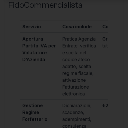
FidoCommercialista
Servizio
Cosa include
Costo
Apertura
Pratica Agenzia
Gratis
(incl
Partita IVA per
Entrate, verifica
tutti i piani)
Valutatore
e scelta del
D’Azienda
codice ateco
adatto, scelta
regime fiscale,
attivazione
Fatturazione
elettronica
Gestione
Dichiarazioni,
€264 + IVA
Regime
scadenze,
Forfettario
adempimenti,
consulenza