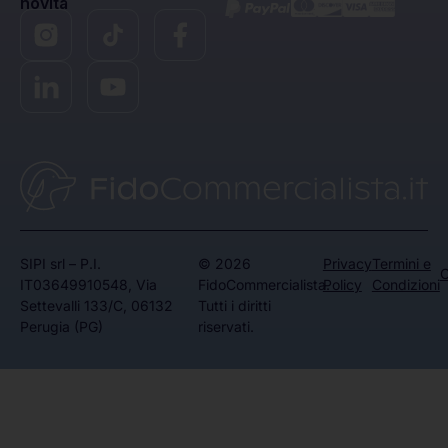
novità
SIPI srl – P.I.
© 2026
Privacy
Termini e
C
IT03649910548, Via
FidoCommercialista.
Policy
Condizioni
Settevalli 133/C, 06132
Tutti i diritti
Perugia (PG)
riservati.