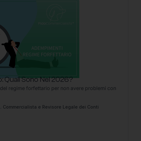
: Quali Sono Nel 2026?
P
 del regime forfettario per non avere problemi con
Li
2
Ap
pe
. Commercialista e Revisore Legale dei Conti