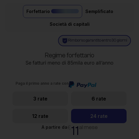
Forfettario
Semplificato
il più acquistato
Società di capitali
Rimborso garantito entro 30 giorni
Regime forfettario
Se fatturi meno di 85mila euro all’anno
Paga il primo anno a rate con
3 rate
6 rate
12 rate
24 rate
11
€
al mese
A partire da