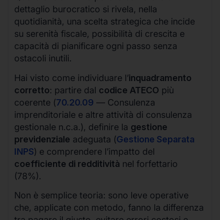
dettaglio burocratico si rivela, nella
quotidianità, una scelta strategica che incide
su serenità fiscale, possibilità di crescita e
capacità di pianificare ogni passo senza
ostacoli inutili.
Hai visto come individuare l’
inquadramento
corretto
: partire dal
codice ATECO
più
coerente (
70.20.09
— Consulenza
imprenditoriale e altre attività di consulenza
gestionale n.c.a.), definire la
gestione
previdenziale
adeguata (
Gestione Separata
INPS
) e comprendere l’impatto del
coefficiente di redditività
nel forfettario
(78%).
Non è semplice teoria: sono leve operative
che, applicate con metodo, fanno la differenza
tra pagare il giusto, evitare errori costosi e