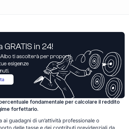
a GRATIS in 24!
’Albo ti ascolterà per proporti
e tue esigenze
uti.
ita
na percentuale fondamentale per calcolare il reddito
gime forfettario.
 ai guadagni di un’attività professionale o
rto delle tasse e dei contributi previdenziali da