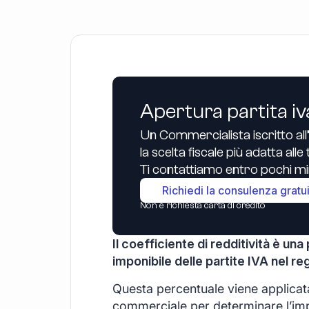
Apertura partita iv
Un Commercialista iscritto all
la scelta fiscale più adatta all
Ti contattiamo entro pochi min
Richiedi la consulenza gratu
Non è richiesta carta di credito
Il coefficiente di redditività è u
imponibile delle partite IVA nel re
Questa percentuale viene applicata
commerciale per determinare l’impo