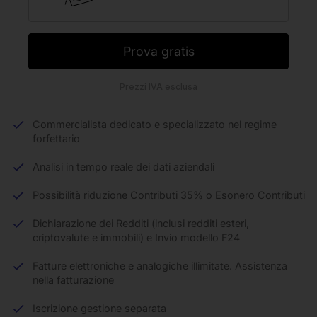
Prova gratis
Prezzi IVA esclusa
Commercialista dedicato e specializzato nel regime
forfettario
Analisi in tempo reale dei dati aziendali
Possibilità riduzione Contributi 35% o Esonero Contributi
Dichiarazione dei Redditi (inclusi redditi esteri,
criptovalute e immobili) e Invio modello F24
Fatture elettroniche e analogiche illimitate. Assistenza
nella fatturazione
Iscrizione gestione separata