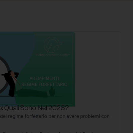
: Quali Sono Nel 2026?
P
 del regime forfettario per non avere problemi con
Li
2
Ap
pe