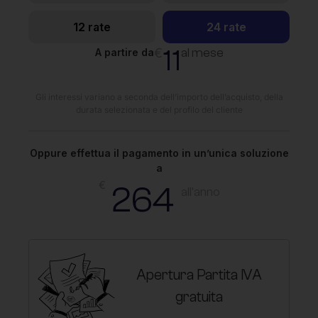
12 rate
24 rate
11
€
al mese
A partire da
Gli interessi variano a seconda dell’importo dell’acquisto, della
durata selezionata e del profilo del cliente
Oppure effettua il pagamento in un’unica soluzione
a
€
264
all'anno
Apertura Partita IVA
gratuita