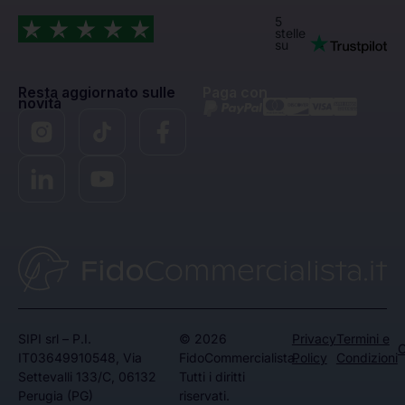
5
stelle
su
Resta aggiornato sulle
Paga con
novità
SIPI srl – P.I.
© 2026
Privacy
Termini e
C
IT03649910548, Via
FidoCommercialista.
Policy
Condizioni
Settevalli 133/C, 06132
Tutti i diritti
Perugia (PG)
riservati.