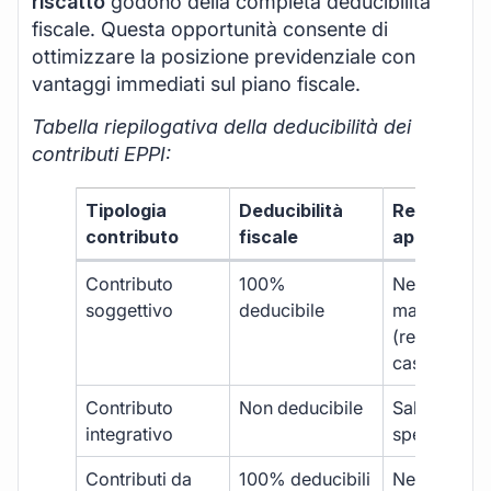
riscatto
godono della completa deducibilità
fiscale. Questa opportunità consente di
ottimizzare la posizione previdenziale con
vantaggi immediati sul piano fiscale.
Tabella riepilogativa della deducibilità dei
contributi EPPI:
Tipologia
Deducibilità
Regime
contributo
fiscale
applicabile
Contributo
100%
Nessun limi
soggettivo
deducibile
massimo
(regime di
cassa)
Contributo
Non deducibile
Salvo eccez
integrativo
specifiche
Contributi da
100% deducibili
Nel rispetto