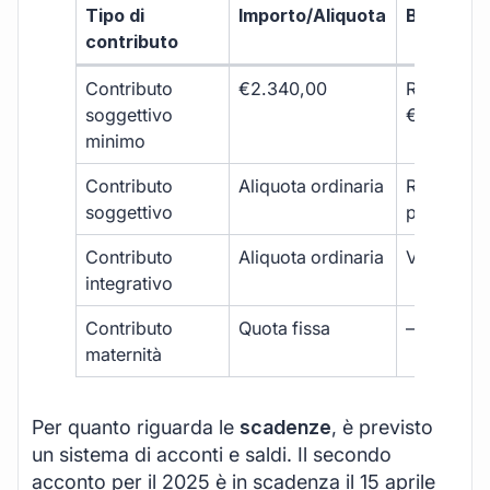
Tipo di
Importo/Aliquota
Base di c
contributo
Contributo
€2.340,00
Reddito fi
soggettivo
€13.000
minimo
Contributo
Aliquota ordinaria
Reddito
soggettivo
professio
Contributo
Aliquota ordinaria
Volume d’a
integrativo
Contributo
Quota fissa
–
maternità
Per quanto riguarda le
scadenze
, è previsto
un sistema di acconti e saldi. Il secondo
acconto per il 2025 è in scadenza il 15 aprile