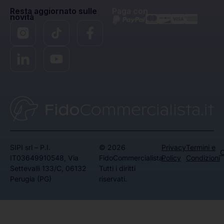
Resta aggiornato sulle
Paga con
novità
SIPI srl – P.I.
© 2026
Privacy
Termini e
C
IT03649910548, Via
FidoCommercialista.
Policy
Condizioni
Settevalli 133/C, 06132
Tutti i diritti
Perugia (PG)
riservati.