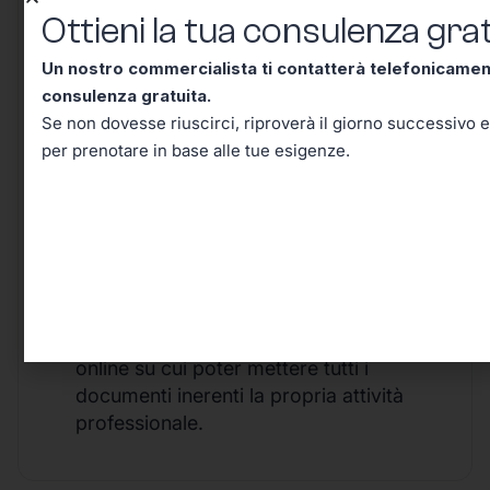
Gestione economica e finanziaria grazie
Ottieni la tua consulenza grat
alla nostra dashboard con indici
aggiornati in tempo reale in grado di
Un nostro commercialista ti contatterà telefonicame
monitorare l’andamento della propria
consulenza gratuita.
attività e controllare scadenze di incassi e
Se non dovesse riuscirci, riproverà il giorno successivo e
pagamenti in qualsiasi momento.
per prenotare in base alle tue esigenze.
Software di fatturazione, se non hai un
software di fatturazione te lo diamo noi
compreso nel prezzo, se invece già
utilizzi un software di fatturazione e non
intendi cambiarlo ci integriamo facilmente
con il tuo.
Archiviazione documentale, uno spazio
online su cui poter mettere tutti i
documenti inerenti la propria attività
professionale.