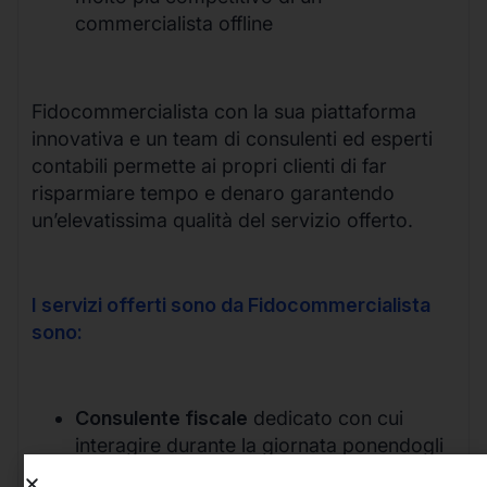
commercialista offline
Fidocommercialista con la sua piattaforma
innovativa e un team di consulenti ed esperti
contabili permette ai propri clienti di far
risparmiare tempo e denaro garantendo
un’elevatissima qualità del servizio offerto.
I servizi offerti sono da Fidocommercialista
sono:
Consulente fiscale
dedicato con cui
interagire durante la giornata ponendogli
qualsiasi quesito in materia fiscale.