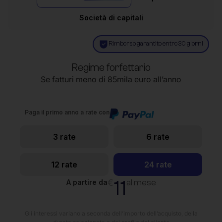
Società di capitali
Rimborso garantito entro 30 giorni
Regime forfettario
Se fatturi meno di 85mila euro all’anno
Paga il primo anno a rate con
3 rate
6 rate
12 rate
24 rate
11
€
al mese
A partire da
Gli interessi variano a seconda dell’importo dell’acquisto, della