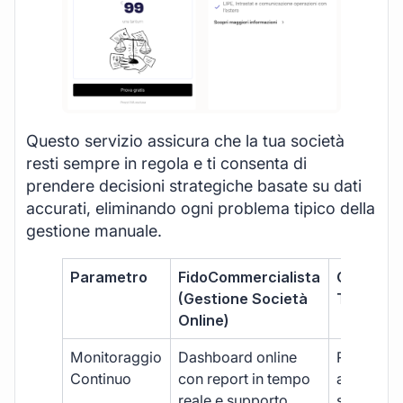
Questo servizio assicura che la tua società
resti sempre in regola e ti consenta di
prendere decisioni strategiche basate su dati
accurati, eliminando ogni problema tipico della
gestione manuale.
Parametro
FidoCommercialista
Commerci
(Gestione Società
Tradizion
Online)
Monitoraggio
Dashboard online
Report ma
Continuo
con report in tempo
aggiorna
reale e supporto
sporadici