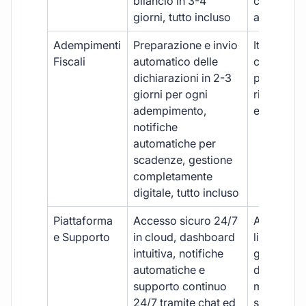
bilancio in 3-4
con ritardi
giorni, tutto incluso
aggiuntivi
Adempimenti
Preparazione e invio
Iter manua
Fiscali
automatico delle
costi aggi
dichiarazioni in 2-3
per ogni p
giorni per ogni
rischio di 
adempimento,
e dimenti
notifiche
automatiche per
scadenze, gestione
completamente
digitale, tutto incluso
Piattaforma
Accesso sicuro 24/7
Accesso
e Supporto
in cloud, dashboard
limitato,
intuitiva, notifiche
gestione
automatiche e
document
supporto continuo
manuale,
24/7 tramite chat ed
supporto