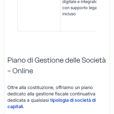
digitale e integrato,
fra
con supporto legale
doc
incluso
car
app
mul
Piano di Gestione delle Società
– Online
Oltre alla costituzione, offriamo un piano
dedicato alla gestione fiscale continuativa
dedicata a qualsiasi
tipologia di società di
capitali
.