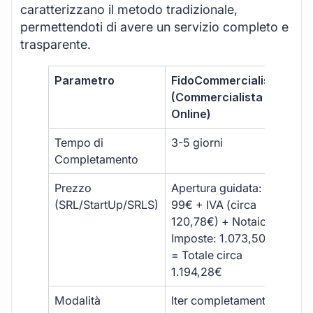
caratterizzano il metodo tradizionale,
permettendoti di avere un servizio completo e
trasparente.
Parametro
FidoCommercialista
Com
(Commercialista
Tra
Online)
Tempo di
3-5 giorni
10-
Completamento
Prezzo
Apertura guidata:
€10
(SRL/StartUp/SRLS)
99€ + IVA (circa
+ s
120,78€) + Notaio e
ext
Imposte: 1.073,50€
= Totale circa
1.194,28€
Modalità
Iter completamente
Iter