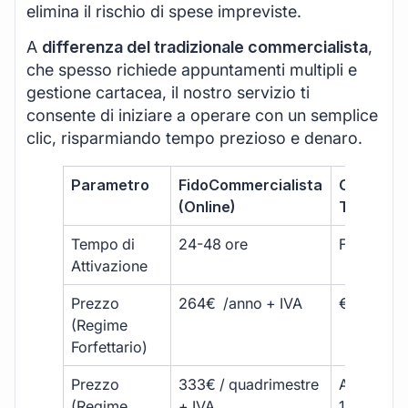
elimina il rischio di spese impreviste.
A
differenza del tradizionale commercialista
,
che spesso richiede appuntamenti multipli e
gestione cartacea, il nostro servizio ti
consente di iniziare a operare con un semplice
clic, risparmiando tempo prezioso e denaro.
Parametro
FidoCommercialista
Commerci
(Online)
Tradizion
Tempo di
24-48 ore
Fino a 30 
Attivazione
Prezzo
264€ /anno + IVA
€500 – €
(Regime
Forfettario)
Prezzo
333€ / quadrimestre
A partire 
(Regime
+ IVA
1800 € + 