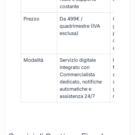
costante
Prezzo
Da 499€ /
Costi varia
quadrimestre (IVA
generalm
esclusa)
più elevat
ogni
adempim
Modalità
Servizio digitale
Iter
integrato con
framment
Commercialista
appuntame
dedicato, notifiche
studio e
automatiche e
gestione
assistenza 24/7
manuale