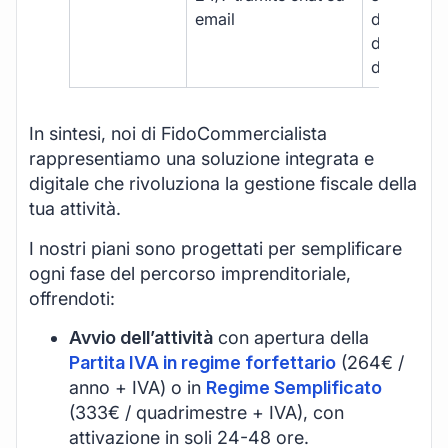
email
disponibil
durante gli
d’ufficio.
In sintesi, noi di FidoCommercialista
rappresentiamo una soluzione integrata e
digitale che rivoluziona la gestione fiscale della
tua attività.
I nostri piani sono progettati per semplificare
ogni fase del percorso imprenditoriale,
offrendoti:
Avvio dell’attività
con apertura della
Partita IVA in regime forfettario
(264€ /
anno + IVA) o in
Regime Semplificato
(333€ / quadrimestre + IVA), con
attivazione in soli 24-48 ore.