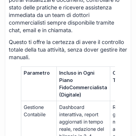
stato delle pratiche e ricevere assistenza
immediata da un team di dottori
commercialisti sempre disponibile tramite
chat, email e in chiamata.
Questo ti offre la certezza di avere il controllo
totale della tua attività, senza dover gestire iter
manuali.
Parametro
Incluso in Ogni
Commerci
Piano
Tradizion
FidoCommercialista
(Digitale)
Gestione
Dashboard
Report car
Contabile
interattiva, report
gestione
aggiornati in tempo
manuale,
reale, redazione del
aggiornam