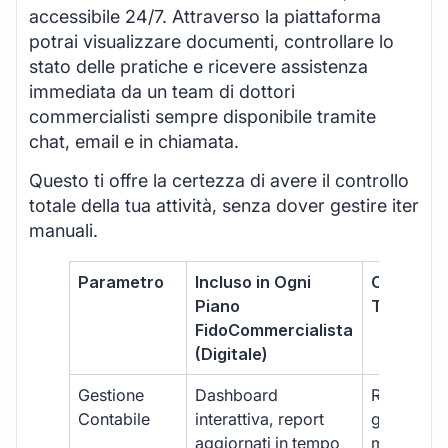
accessibile 24/7. Attraverso la piattaforma
potrai visualizzare documenti, controllare lo
stato delle pratiche e ricevere assistenza
immediata da un team di dottori
commercialisti sempre disponibile tramite
chat, email e in chiamata.
Questo ti offre la certezza di avere il controllo
totale della tua attività, senza dover gestire iter
manuali.
Parametro
Incluso in Ogni
Commerci
Piano
Tradizion
FidoCommercialista
(Digitale)
Gestione
Dashboard
Report car
Contabile
interattiva, report
gestione
aggiornati in tempo
manuale,