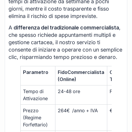
tempi di attivazione da settimane a pochi
giorni, mentre il costo trasparente e fisso
elimina il rischio di spese impreviste.
A
differenza del tradizionale commercialista
,
che spesso richiede appuntamenti multipli e
gestione cartacea, il nostro servizio ti
consente di iniziare a operare con un semplice
clic, risparmiando tempo prezioso e denaro.
Parametro
FidoCommercialista
Commerci
(Online)
Tradizion
Tempo di
24-48 ore
Fino a 30 
Attivazione
Prezzo
264€ /anno + IVA
€500 – €
(Regime
Forfettario)