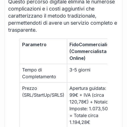
Questo percorso digitale elimina le numerose
complicazioni e i costi aggiuntivi che
caratterizzano il metodo tradizionale,
permettendoti di avere un servizio completo e
trasparente.
Parametro
FidoCommercialista
Com
(Commercialista
Tra
Online)
Tempo di
3-5 giorni
10-
Completamento
Prezzo
Apertura guidata:
€10
(SRL/StartUp/SRLS)
99€ + IVA (circa
+ s
120,78€) + Notaio e
ext
Imposte: 1.073,50€
= Totale circa
1.194,28€