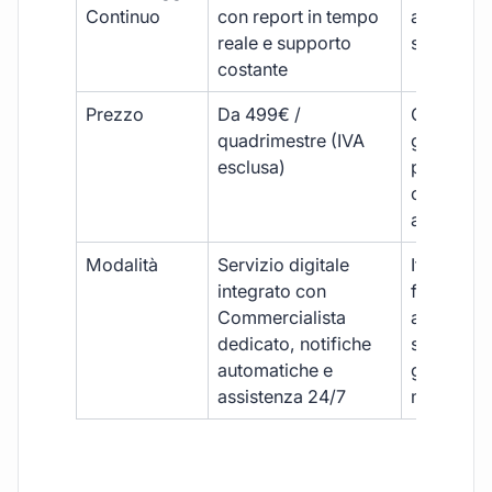
Continuo
con report in tempo
aggiorna
reale e supporto
sporadici
costante
Prezzo
Da 499€ /
Costi varia
quadrimestre (IVA
generalm
esclusa)
più elevat
ogni
adempim
Modalità
Servizio digitale
Iter
integrato con
framment
Commercialista
appuntame
dedicato, notifiche
studio e
automatiche e
gestione
assistenza 24/7
manuale