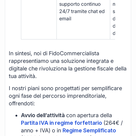
supporto continuo
manuale,
24/7 tramite chat ed
supporto
email
disponibil
durante gli
d’ufficio.
In sintesi, noi di FidoCommercialista
rappresentiamo una soluzione integrata e
digitale che rivoluziona la gestione fiscale della
tua attività.
I nostri piani sono progettati per semplificare
ogni fase del percorso imprenditoriale,
offrendoti:
Avvio dell’attività
con apertura della
Partita IVA in regime forfettario
(264€ /
anno + IVA) o in
Regime Semplificato