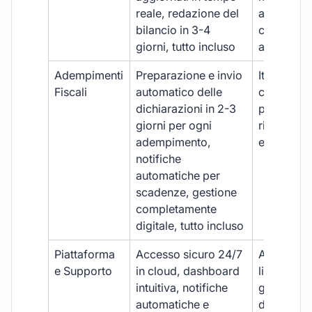
reale, redazione del
aggiornam
bilancio in 3-4
con ritardi
giorni, tutto incluso
aggiuntivi
Adempimenti
Preparazione e invio
Iter manua
Fiscali
automatico delle
costi aggi
dichiarazioni in 2-3
per ogni p
giorni per ogni
rischio di 
adempimento,
e dimenti
notifiche
automatiche per
scadenze, gestione
completamente
digitale, tutto incluso
Piattaforma
Accesso sicuro 24/7
Accesso
e Supporto
in cloud, dashboard
limitato,
intuitiva, notifiche
gestione
automatiche e
document