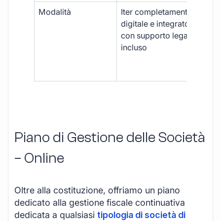
Modalità
Iter completamente
Iter
digitale e integrato,
fra
con supporto legale
doc
incluso
car
app
mul
Piano di Gestione delle Società
– Online
Oltre alla costituzione, offriamo un piano
dedicato alla gestione fiscale continuativa
dedicata a qualsiasi
tipologia di società di