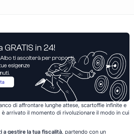
a GRATIS in 24!
’Albo ti ascolterà per proporti
e tue esigenze
uti.
ita
nco di affrontare lunghe attese, scartoffie infinite e
 è arrivato il momento di rivoluzionare il modo in cui
zi a gestire la tua fiscalità
, partendo con un