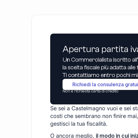
Apertura partita iv
Un Commercialista iscritto all
la scelta fiscale più adatta all
Ti contattiamo entro pochi min
Richiedi la consulenza gratu
Non è richiesta carta di credito
Se sei a Castelmagno vuoi e sei sta
costi che sembrano non finire mai,
gestisci la tua fiscalità.
O ancora meglio,
il modo in cui ini