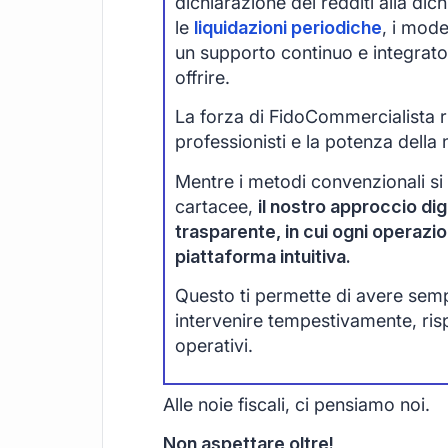
dichiarazione dei redditi alla di
le
liquidazioni periodiche
, i mode
un supporto continuo e integrato
offrire.
La forza di FidoCommercialista ri
professionisti e la potenza della 
Mentre i metodi convenzionali si
cartacee,
il nostro approccio digi
trasparente, in cui ogni operazi
piattaforma intuitiva.
Questo ti permette di avere sempre
intervenire tempestivamente, ri
operativi.
Alle noie fiscali, ci pensiamo noi.
Non aspettare oltre!