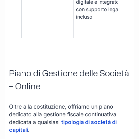
digitale e integrato,
fra
con supporto legale
doc
incluso
car
app
mul
Piano di Gestione delle Società
– Online
Oltre alla costituzione, offriamo un piano
dedicato alla gestione fiscale continuativa
dedicata a qualsiasi
tipologia di società di
capitali
.