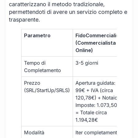
caratterizzano il metodo tradizionale,
permettendoti di avere un servizio completo e
trasparente.
Parametro
FidoCommercialista
Com
(Commercialista
Tra
Online)
Tempo di
3-5 giorni
10-
Completamento
Prezzo
Apertura guidata:
€10
(SRL/StartUp/SRLS)
99€ + IVA (circa
+ s
120,78€) + Notaio e
ext
Imposte: 1.073,50€
= Totale circa
1.194,28€
Modalità
Iter completamente
Iter