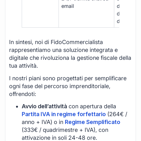
email
disponibil
durante gli
d’ufficio.
In sintesi, noi di FidoCommercialista
rappresentiamo una soluzione integrata e
digitale che rivoluziona la gestione fiscale della
tua attività.
I nostri piani sono progettati per semplificare
ogni fase del percorso imprenditoriale,
offrendoti:
Avvio dell’attività
con apertura della
Partita IVA in regime forfettario
(264€ /
anno + IVA) o in
Regime Semplificato
(333€ / quadrimestre + IVA), con
attivazione in soli 24-48 ore.