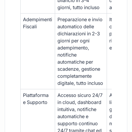
bilancio in 3-4
con ritardi
giorni, tutto incluso
aggiuntivi
Adempimenti
Preparazione e invio
Iter manua
Fiscali
automatico delle
costi aggi
dichiarazioni in 2-3
per ogni p
giorni per ogni
rischio di 
adempimento,
e dimenti
notifiche
automatiche per
scadenze, gestione
completamente
digitale, tutto incluso
Piattaforma
Accesso sicuro 24/7
Accesso
e Supporto
in cloud, dashboard
limitato,
intuitiva, notifiche
gestione
automatiche e
document
supporto continuo
manuale,
24/7 tramite chat ed
supporto