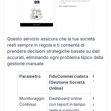
Questo servizio assicura che la tua società
resti sempre in regola e ti consenta di
prendere decisioni strategiche basate su dati
accurati, eliminando ogni problema tipico della
gestione manuale.
Parametro
FidoCommercialista
Commerci
(Gestione Società
Tradizion
Online)
Monitoraggio
Dashboard online
Report ma
Continuo
con report in tempo
aggiorna
reale e supporto
sporadici