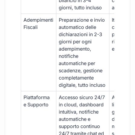
bilancio in 3-4
con ritardi
giorni, tutto incluso
aggiuntivi
Adempimenti
Preparazione e invio
Iter manua
Fiscali
automatico delle
costi aggi
dichiarazioni in 2-3
per ogni p
giorni per ogni
rischio di 
adempimento,
e dimenti
notifiche
automatiche per
scadenze, gestione
completamente
digitale, tutto incluso
Piattaforma
Accesso sicuro 24/7
Accesso
e Supporto
in cloud, dashboard
limitato,
intuitiva, notifiche
gestione
automatiche e
document
supporto continuo
manuale,
24/7 tramite chat ed
supporto