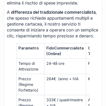
elimina il rischio di spese impreviste.
A
differenza del tradizionale commercialista
,
che spesso richiede appuntamenti multipli e
gestione cartacea, il nostro servizio ti
consente di iniziare a operare con un semplice
clic, risparmiando tempo prezioso e denaro.
Parametro
FidoCommercialista
Commerci
(Online)
Tradizion
Tempo di
24-48 ore
Fino a 30 
Attivazione
Prezzo
264€ /anno + IVA
€500 – €
(Regime
Forfettario)
Prezzo
333€ / quadrimestre
A partire 
(Regime
+ IVA
1800 € + 