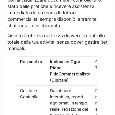
stato delle pratiche e ricevere assistenza
immediata da un team di dottori
commercialisti sempre disponibile tramite
chat, email e in chiamata.
Questo ti offre la certezza di avere il controllo
totale della tua attività, senza dover gestire iter
manuali.
Parametro
Incluso in Ogni
Commerci
Piano
Tradizion
FidoCommercialista
(Digitale)
Gestione
Dashboard
Report car
Contabile
interattiva, report
gestione
aggiornati in tempo
manuale,
reale, redazione del
aggiornam