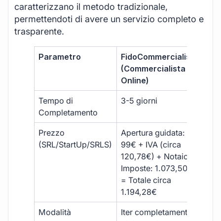
caratterizzano il metodo tradizionale,
permettendoti di avere un servizio completo e
trasparente.
Parametro
FidoCommercialista
Com
(Commercialista
Tra
Online)
Tempo di
3-5 giorni
10-
Completamento
Prezzo
Apertura guidata:
€10
(SRL/StartUp/SRLS)
99€ + IVA (circa
+ s
120,78€) + Notaio e
ext
Imposte: 1.073,50€
= Totale circa
1.194,28€
Modalità
Iter completamente
Iter