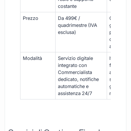
costante
Prezzo
Da 499€ /
Costi varia
quadrimestre (IVA
generalm
esclusa)
più elevat
ogni
adempim
Modalità
Servizio digitale
Iter
integrato con
framment
Commercialista
appuntame
dedicato, notifiche
studio e
automatiche e
gestione
assistenza 24/7
manuale