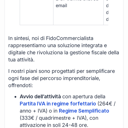
email
disponibil
durante gli
d’ufficio.
In sintesi, noi di FidoCommercialista
rappresentiamo una soluzione integrata e
digitale che rivoluziona la gestione fiscale della
tua attività.
I nostri piani sono progettati per semplificare
ogni fase del percorso imprenditoriale,
offrendoti:
Avvio dell’attività
con apertura della
Partita IVA in regime forfettario
(264€ /
anno + IVA) o in
Regime Semplificato
(333€ / quadrimestre + IVA), con
attivazione in soli 24-48 ore.