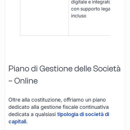
digitale e integrato,
fra
con supporto legale
doc
incluso
car
app
mul
Piano di Gestione delle Società
– Online
Oltre alla costituzione, offriamo un piano
dedicato alla gestione fiscale continuativa
dedicata a qualsiasi
tipologia di società di
capitali
.