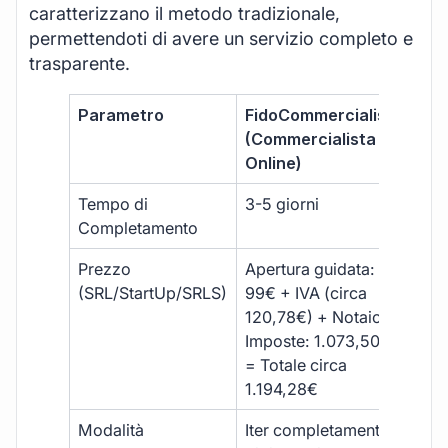
caratterizzano il metodo tradizionale,
permettendoti di avere un servizio completo e
trasparente.
Parametro
FidoCommercialista
Com
(Commercialista
Tra
Online)
Tempo di
3-5 giorni
10-
Completamento
Prezzo
Apertura guidata:
€10
(SRL/StartUp/SRLS)
99€ + IVA (circa
+ s
120,78€) + Notaio e
ext
Imposte: 1.073,50€
= Totale circa
1.194,28€
Modalità
Iter completamente
Iter