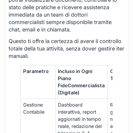
stato delle pratiche e ricevere assistenza
immediata da un team di dottori
commercialisti sempre disponibile tramite
chat, email e in chiamata.
Questo ti offre la certezza di avere il controllo
totale della tua attività, senza dover gestire iter
manuali.
Parametro
Incluso in Ogni
Commerci
Piano
Tradizion
FidoCommercialista
(Digitale)
Gestione
Dashboard
Report car
Contabile
interattiva, report
gestione
aggiornati in tempo
manuale,
reale, redazione del
aggiornam