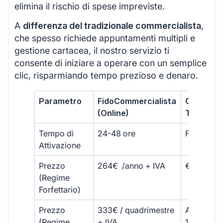
elimina il rischio di spese impreviste.
A
differenza del tradizionale commercialista
,
che spesso richiede appuntamenti multipli e
gestione cartacea, il nostro servizio ti
consente di iniziare a operare con un semplice
clic, risparmiando tempo prezioso e denaro.
Parametro
FidoCommercialista
Commerci
(Online)
Tradizion
Tempo di
24-48 ore
Fino a 30 
Attivazione
Prezzo
264€ /anno + IVA
€500 – €
(Regime
Forfettario)
Prezzo
333€ / quadrimestre
A partire 
(Regime
+ IVA
1800 € + 