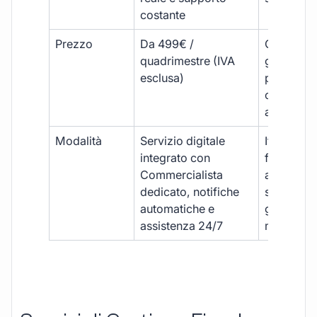
costante
Prezzo
Da 499€ /
Costi varia
quadrimestre (IVA
generalm
esclusa)
più elevat
ogni
adempim
Modalità
Servizio digitale
Iter
integrato con
framment
Commercialista
appuntame
dedicato, notifiche
studio e
automatiche e
gestione
assistenza 24/7
manuale