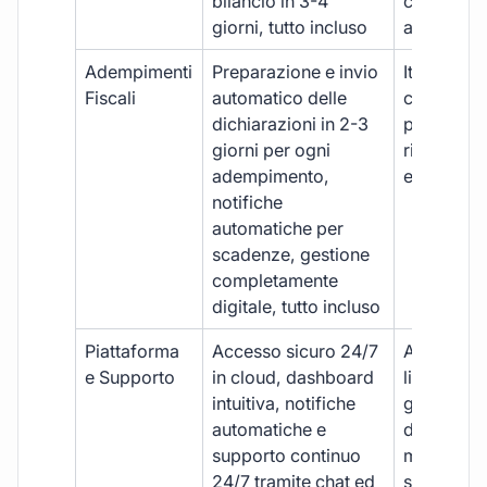
bilancio in 3-4
con ritardi
giorni, tutto incluso
aggiuntivi
Adempimenti
Preparazione e invio
Iter manua
Fiscali
automatico delle
costi aggi
dichiarazioni in 2-3
per ogni p
giorni per ogni
rischio di 
adempimento,
e dimenti
notifiche
automatiche per
scadenze, gestione
completamente
digitale, tutto incluso
Piattaforma
Accesso sicuro 24/7
Accesso
e Supporto
in cloud, dashboard
limitato,
intuitiva, notifiche
gestione
automatiche e
document
supporto continuo
manuale,
24/7 tramite chat ed
supporto