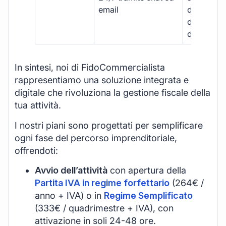
email
disponibil
durante gli
d’ufficio.
In sintesi, noi di FidoCommercialista
rappresentiamo una soluzione integrata e
digitale che rivoluziona la gestione fiscale della
tua attività.
I nostri piani sono progettati per semplificare
ogni fase del percorso imprenditoriale,
offrendoti:
Avvio dell’attività
con apertura della
Partita IVA in regime forfettario
(264€ /
anno + IVA) o in
Regime Semplificato
(333€ / quadrimestre + IVA), con
attivazione in soli 24-48 ore.