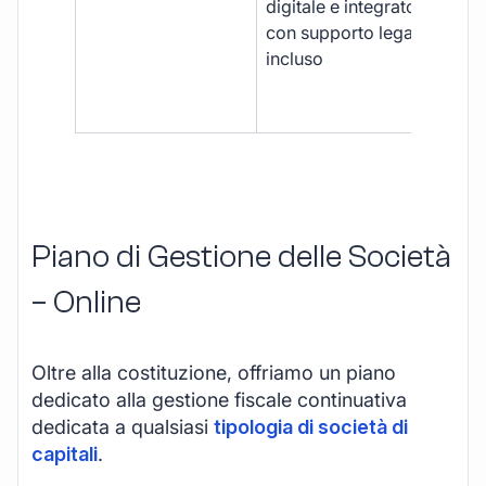
digitale e integrato,
fra
con supporto legale
doc
incluso
car
app
mul
Piano di Gestione delle Società
– Online
Oltre alla costituzione, offriamo un piano
dedicato alla gestione fiscale continuativa
dedicata a qualsiasi
tipologia di società di
capitali
.