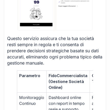
Questo servizio assicura che la tua società
resti sempre in regola e ti consenta di
prendere decisioni strategiche basate su dati
accurati, eliminando ogni problema tipico della
gestione manuale.
Parametro
FidoCommercialista
Commerci
(Gestione Società
Tradizion
Online)
Monitoraggio
Dashboard online
Report ma
Continuo
con report in tempo
aggiorna
reale e supporto
sporadici