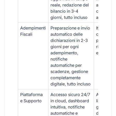
reale, redazione del
aggiornam
bilancio in 3-4
con ritardi
giorni, tutto incluso
aggiuntivi
Adempimenti
Preparazione e invio
Iter manua
Fiscali
automatico delle
costi aggi
dichiarazioni in 2-3
per ogni p
giorni per ogni
rischio di 
adempimento,
e dimenti
notifiche
automatiche per
scadenze, gestione
completamente
digitale, tutto incluso
Piattaforma
Accesso sicuro 24/7
Accesso
e Supporto
in cloud, dashboard
limitato,
intuitiva, notifiche
gestione
automatiche e
document