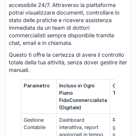
accessibile 24/7. Attraverso la piattaforma
potrai visualizzare documenti, controllare lo
stato delle pratiche e ricevere assistenza
immediata da un team di dottori
commercialisti sempre disponibile tramite
chat, email e in chiamata.
Questo ti offre la certezza di avere il controllo
totale della tua attività, senza dover gestire iter
manuali.
Parametro
Incluso in Ogni
Commerci
Piano
Tradizion
FidoCommercialista
(Digitale)
Gestione
Dashboard
Report car
Contabile
interattiva, report
gestione
aggiornati in tempo
manuale,