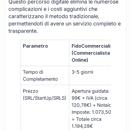
Questo percorso digitale elimina le numerose
complicazioni e i costi aggiuntivi che
caratterizzano il metodo tradizionale,
permettendoti di avere un servizio completo e
trasparente.
Parametro
FidoCommercialista
Com
(Commercialista
Tra
Online)
Tempo di
3-5 giorni
10-
Completamento
Prezzo
Apertura guidata:
€10
(SRL/StartUp/SRLS)
99€ + IVA (circa
+ s
120,78€) + Notaio e
ext
Imposte: 1.073,50€
= Totale circa
1.194,28€