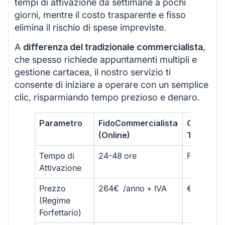
tempi di attivazione da settimane a pochi
giorni, mentre il costo trasparente e fisso
elimina il rischio di spese impreviste.
A
differenza del tradizionale commercialista
,
che spesso richiede appuntamenti multipli e
gestione cartacea, il nostro servizio ti
consente di iniziare a operare con un semplice
clic, risparmiando tempo prezioso e denaro.
Parametro
FidoCommercialista
Commerci
(Online)
Tradizion
Tempo di
24-48 ore
Fino a 30 
Attivazione
Prezzo
264€ /anno + IVA
€500 – €
(Regime
Forfettario)