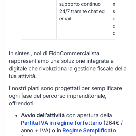
supporto continuo
manuale,
24/7 tramite chat ed
supporto
email
disponibil
durante gli
d’ufficio.
In sintesi, noi di FidoCommercialista
rappresentiamo una soluzione integrata e
digitale che rivoluziona la gestione fiscale della
tua attività.
I nostri piani sono progettati per semplificare
ogni fase del percorso imprenditoriale,
offrendoti:
Avvio dell’attività
con apertura della
Partita IVA in regime forfettario
(264€ /
anno + IVA) o in
Regime Semplificato