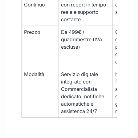
Continuo
con report in tempo
aggiorna
reale e supporto
sporadici
costante
Prezzo
Da 499€ /
Costi varia
quadrimestre (IVA
generalm
esclusa)
più elevat
ogni
adempim
Modalità
Servizio digitale
Iter
integrato con
framment
Commercialista
appuntame
dedicato, notifiche
studio e
automatiche e
gestione
assistenza 24/7
manuale