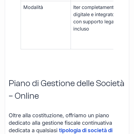
Modalità
Iter completamente
Iter
digitale e integrato,
fra
con supporto legale
doc
incluso
car
app
mul
Piano di Gestione delle Società
– Online
Oltre alla costituzione, offriamo un piano
dedicato alla gestione fiscale continuativa
dedicata a qualsiasi
tipologia di società di