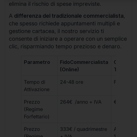
elimina il rischio di spese impreviste.
A
differenza del tradizionale commercialista
,
che spesso richiede appuntamenti multipli e
gestione cartacea, il nostro servizio ti
consente di iniziare a operare con un semplice
clic, risparmiando tempo prezioso e denaro.
Parametro
FidoCommercialista
Commerci
(Online)
Tradizion
Tempo di
24-48 ore
Fino a 30 
Attivazione
Prezzo
264€ /anno + IVA
€500 – €
(Regime
Forfettario)
Prezzo
333€ / quadrimestre
A partire 
(Regime
+ IVA
1800 € + 