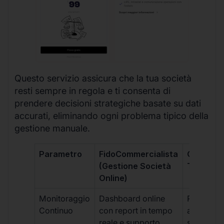
Questo servizio assicura che la tua società
resti sempre in regola e ti consenta di
prendere decisioni strategiche basate su dati
accurati, eliminando ogni problema tipico della
gestione manuale.
Parametro
FidoCommercialista
Commerci
(Gestione Società
Tradizion
Online)
Monitoraggio
Dashboard online
Report ma
Continuo
con report in tempo
aggiorna
reale e supporto
sporadici