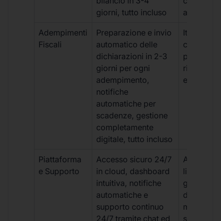
bilancio in 3-4
con ritardi
giorni, tutto incluso
aggiuntivi
Adempimenti
Preparazione e invio
Iter manua
Fiscali
automatico delle
costi aggi
dichiarazioni in 2-3
per ogni p
giorni per ogni
rischio di 
adempimento,
e dimenti
notifiche
automatiche per
scadenze, gestione
completamente
digitale, tutto incluso
Piattaforma
Accesso sicuro 24/7
Accesso
e Supporto
in cloud, dashboard
limitato,
intuitiva, notifiche
gestione
automatiche e
document
supporto continuo
manuale,
24/7 tramite chat ed
supporto