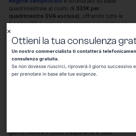
Regime Semplificato
è strutturato su base
quadrimestrale al costo di
333€ per
quadrimestre (IVA esclusa)
, offrendo tutte le
funzionalità avanzate necessarie per gestire un
business in crescita.
Ottieni la tua consulenza grat
Un nostro commercialista ti contatterà telefonicame
consulenza gratuita.
Se non dovesse riuscirci, riproverà il giorno successivo e
per prenotare in base alle tue esigenze.
I vantaggi della nostra soluzione sono evidenti:
il processo completamente digitale riduce i
tempi di attivazione da settimane a pochi
giorni, mentre il costo trasparente e fisso