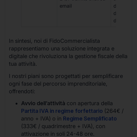
email
disponibil
durante gli
d’ufficio.
In sintesi, noi di FidoCommercialista
rappresentiamo una soluzione integrata e
digitale che rivoluziona la gestione fiscale della
tua attività.
I nostri piani sono progettati per semplificare
ogni fase del percorso imprenditoriale,
offrendoti:
Avvio dell’attività
con apertura della
Partita IVA in regime forfettario
(264€ /
anno + IVA) o in
Regime Semplificato
(333€ / quadrimestre + IVA), con
attivazione in soli 24-48 ore.