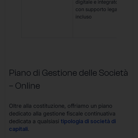
digitale e integrato,
fra
con supporto legale
doc
incluso
car
app
mul
Piano di Gestione delle Società
– Online
Oltre alla costituzione, offriamo un piano
dedicato alla gestione fiscale continuativa
dedicata a qualsiasi
tipologia di società di
capitali
.