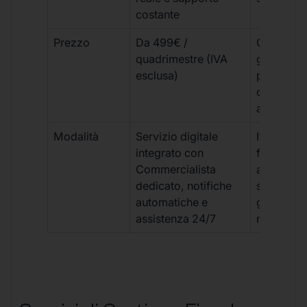
costante
Prezzo
Da 499€ /
Costi varia
quadrimestre (IVA
generalm
esclusa)
più elevat
ogni
adempim
Modalità
Servizio digitale
Iter
integrato con
framment
Commercialista
appuntame
dedicato, notifiche
studio e
automatiche e
gestione
assistenza 24/7
manuale