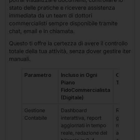
stato delle pratiche e ricevere assistenza
immediata da un team di dottori
commercialisti sempre disponibile tramite
chat, email e in chiamata.
Questo ti offre la certezza di avere il controllo
totale della tua attività, senza dover gestire iter
manuali.
Parametro
Incluso in Ogni
Commerci
Piano
Tradizion
FidoCommercialista
(Digitale)
Gestione
Dashboard
Report car
Contabile
interattiva, report
gestione
aggiornati in tempo
manuale,
reale, redazione del
aggiornam