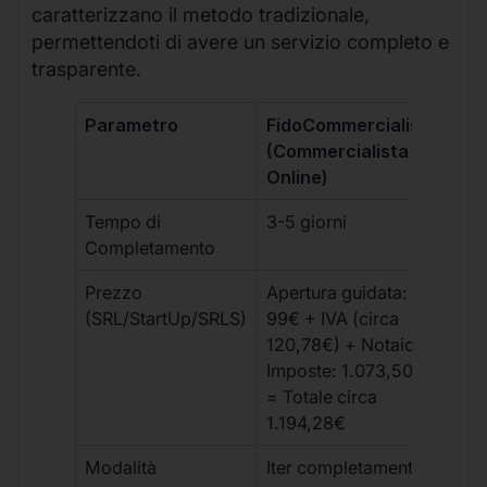
caratterizzano il metodo tradizionale,
permettendoti di avere un servizio completo e
trasparente.
Parametro
FidoCommercialista
Com
(Commercialista
Tra
Online)
Tempo di
3-5 giorni
10-
Completamento
Prezzo
Apertura guidata:
€10
(SRL/StartUp/SRLS)
99€ + IVA (circa
+ s
120,78€) + Notaio e
ext
Imposte: 1.073,50€
= Totale circa
1.194,28€
Modalità
Iter completamente
Iter