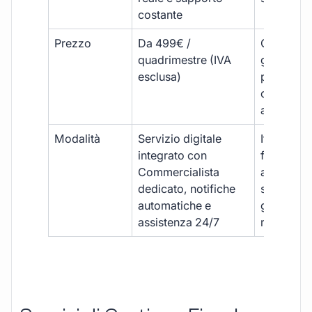
costante
Prezzo
Da 499€ /
Costi varia
quadrimestre (IVA
generalm
esclusa)
più elevat
ogni
adempim
Modalità
Servizio digitale
Iter
integrato con
framment
Commercialista
appuntame
dedicato, notifiche
studio e
automatiche e
gestione
assistenza 24/7
manuale