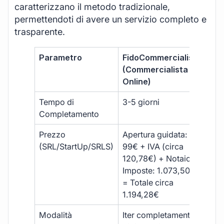
caratterizzano il metodo tradizionale,
permettendoti di avere un servizio completo e
trasparente.
Parametro
FidoCommercialista
Com
(Commercialista
Tra
Online)
Tempo di
3-5 giorni
10-
Completamento
Prezzo
Apertura guidata:
€10
(SRL/StartUp/SRLS)
99€ + IVA (circa
+ s
120,78€) + Notaio e
ext
Imposte: 1.073,50€
= Totale circa
1.194,28€
Modalità
Iter completamente
Iter