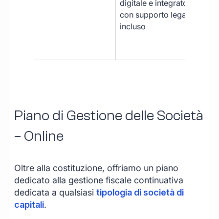
digitale e integrato,
fra
con supporto legale
doc
incluso
car
app
mul
Piano di Gestione delle Società
– Online
Oltre alla costituzione, offriamo un piano
dedicato alla gestione fiscale continuativa
dedicata a qualsiasi
tipologia di società di
capitali
.