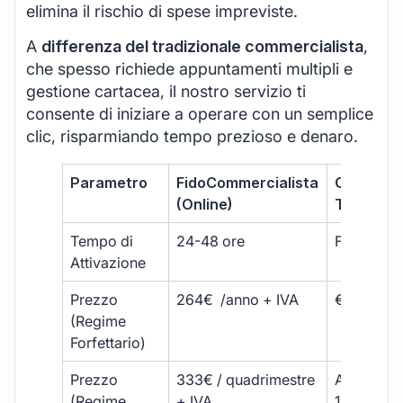
elimina il rischio di spese impreviste.
A
differenza del tradizionale commercialista
,
che spesso richiede appuntamenti multipli e
gestione cartacea, il nostro servizio ti
consente di iniziare a operare con un semplice
clic, risparmiando tempo prezioso e denaro.
Parametro
FidoCommercialista
Commerci
(Online)
Tradizion
Tempo di
24-48 ore
Fino a 30 
Attivazione
Prezzo
264€ /anno + IVA
€500 – €
(Regime
Forfettario)
Prezzo
333€ / quadrimestre
A partire 
(Regime
+ IVA
1800 € + 