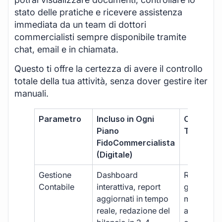
stato delle pratiche e ricevere assistenza
immediata da un team di dottori
commercialisti sempre disponibile tramite
chat, email e in chiamata.
Questo ti offre la certezza di avere il controllo
totale della tua attività, senza dover gestire iter
manuali.
Parametro
Incluso in Ogni
Commerci
Piano
Tradizion
FidoCommercialista
(Digitale)
Gestione
Dashboard
Report car
Contabile
interattiva, report
gestione
aggiornati in tempo
manuale,
reale, redazione del
aggiornam