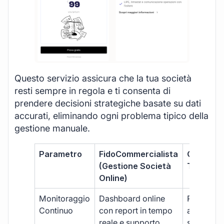
Questo servizio assicura che la tua società
resti sempre in regola e ti consenta di
prendere decisioni strategiche basate su dati
accurati, eliminando ogni problema tipico della
gestione manuale.
Parametro
FidoCommercialista
Commerci
(Gestione Società
Tradizion
Online)
Monitoraggio
Dashboard online
Report ma
Continuo
con report in tempo
aggiorna
reale e supporto
sporadici