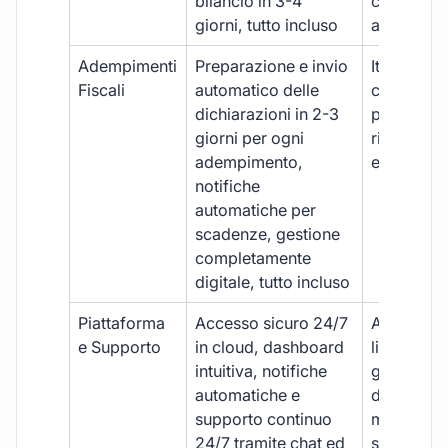
bilancio in 3-4
con ritardi
giorni, tutto incluso
aggiuntivi
Adempimenti
Preparazione e invio
Iter manua
Fiscali
automatico delle
costi aggi
dichiarazioni in 2-3
per ogni p
giorni per ogni
rischio di 
adempimento,
e dimenti
notifiche
automatiche per
scadenze, gestione
completamente
digitale, tutto incluso
Piattaforma
Accesso sicuro 24/7
Accesso
e Supporto
in cloud, dashboard
limitato,
intuitiva, notifiche
gestione
automatiche e
document
supporto continuo
manuale,
24/7 tramite chat ed
supporto