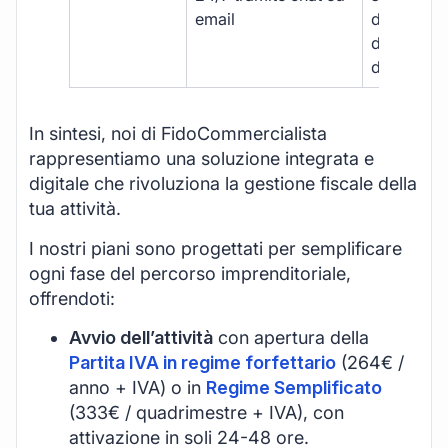
email
disponibil
durante gli
d’ufficio.
In sintesi, noi di FidoCommercialista
rappresentiamo una soluzione integrata e
digitale che rivoluziona la gestione fiscale della
tua attività.
I nostri piani sono progettati per semplificare
ogni fase del percorso imprenditoriale,
offrendoti:
Avvio dell’attività
con apertura della
Partita IVA in regime forfettario
(264€ /
anno + IVA) o in
Regime Semplificato
(333€ / quadrimestre + IVA), con
attivazione in soli 24-48 ore.