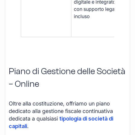
digitale e integrato,
fra
con supporto legale
doc
incluso
car
app
mul
Piano di Gestione delle Società
– Online
Oltre alla costituzione, offriamo un piano
dedicato alla gestione fiscale continuativa
dedicata a qualsiasi
tipologia di società di
capitali
.