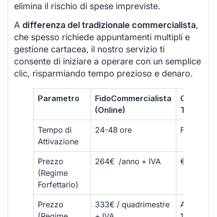
elimina il rischio di spese impreviste.
A
differenza del tradizionale commercialista
,
che spesso richiede appuntamenti multipli e
gestione cartacea, il nostro servizio ti
consente di iniziare a operare con un semplice
clic, risparmiando tempo prezioso e denaro.
Parametro
FidoCommercialista
Commerci
(Online)
Tradizion
Tempo di
24-48 ore
Fino a 30 
Attivazione
Prezzo
264€ /anno + IVA
€500 – €
(Regime
Forfettario)
Prezzo
333€ / quadrimestre
A partire 
(Regime
+ IVA
1800 € + 