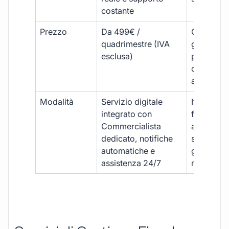
costante
Prezzo
Da 499€ /
Costi varia
quadrimestre (IVA
generalm
esclusa)
più elevat
ogni
adempim
Modalità
Servizio digitale
Iter
integrato con
framment
Commercialista
appuntame
dedicato, notifiche
studio e
automatiche e
gestione
assistenza 24/7
manuale