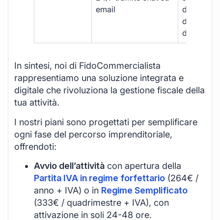
email
disponibil
durante gli
d’ufficio.
In sintesi, noi di FidoCommercialista
rappresentiamo una soluzione integrata e
digitale che rivoluziona la gestione fiscale della
tua attività.
I nostri piani sono progettati per semplificare
ogni fase del percorso imprenditoriale,
offrendoti:
Avvio dell’attività
con apertura della
Partita IVA in regime forfettario
(264€ /
anno + IVA) o in
Regime Semplificato
(333€ / quadrimestre + IVA), con
attivazione in soli 24-48 ore.