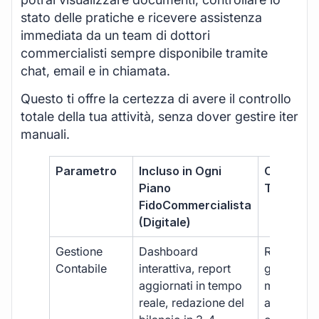
stato delle pratiche e ricevere assistenza
immediata da un team di dottori
commercialisti sempre disponibile tramite
chat, email e in chiamata.
Questo ti offre la certezza di avere il controllo
totale della tua attività, senza dover gestire iter
manuali.
Parametro
Incluso in Ogni
Commerci
Piano
Tradizion
FidoCommercialista
(Digitale)
Gestione
Dashboard
Report car
Contabile
interattiva, report
gestione
aggiornati in tempo
manuale,
reale, redazione del
aggiornam