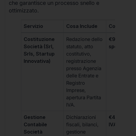
che garantisce un processo snello e
ottimizzato.
Servizio
Cosa Include
Costo
Costituzione
Redazione dello
€99 + IVA 
Società (Srl,
statuto, atto
spese notar
Srls, Startup
costitutivo,
Innovativa)
registrazione
presso Agenzia
delle Entrate e
Registro
Imprese,
apertura Partita
IVA.
Gestione
Dichiarazioni
€499 +
Contabile
fiscali, bilanci,
IVA/quadri
Società
gestione