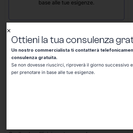
base alle tue esigenze.
Ottieni la tua consulenza grat
Un nostro commercialista ti contatterà telefonicame
Conclusione – Tutto Quello
consulenza gratuita.
Se non dovesse riuscirci, riproverà il giorno successivo e
Che Dovevi Sapere Sul Codice
per prenotare in base alle tue esigenze.
Tributo 1668, Adesso lo Sai!
Arrivati a questo punto, hai davvero tutti gli
strumenti per comprendere e affrontare con
sicurezza le implicazioni pratiche del
Codice
Tributo 1668
.