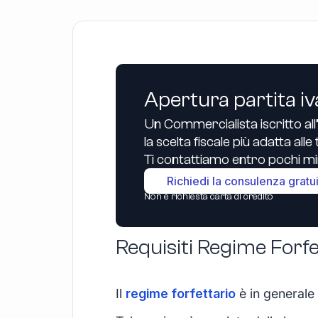
Apertura partita iv
Un Commercialista iscritto all
la scelta fiscale più adatta all
Ti contattiamo entro pochi min
Richiedi la consulenza gratu
Non è richiesta carta di credito
Requisiti Regime Forfe
Il
regime forfettario
è in generale 