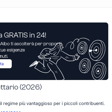
a GRATIS in 24!
’Albo ti ascolterà per proporti
e tue esigenze
uti.
ita
ttario (2026)
il regime più vantaggioso per i piccoli contribuenti.