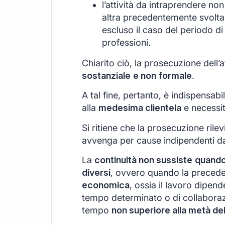
l’attività da intraprendere n
altra precedentemente svolta
escluso il caso del periodo di p
professioni.
Chiarito ciò, la prosecuzione dell’a
sostanziale
e non formale
.
A tal fine, pertanto, è indispensabil
alla
medesima clientela
e necessit
Si ritiene che la prosecuzione ril
avvenga per cause indipendenti da
La
continuità non sussiste
quando 
diversi
, ovvero quando la precedent
economica
, ossia il lavoro dipend
tempo determinato o di collaboraz
tempo
non superiore alla metà del