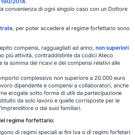
e
190/2014
.
 la convenienza di ogni singolo caso con un Dottore
trate
, per poter accedere al regime forfettario sono
cepito compensi, ragguagliati ad anno,
non superiori
no più attività, contraddistinte da codici Ateco
e la somma dei ricavi e dei compensi relativi alle
 importo complessivo non superiore a 20.000 euro
lavoro dipendente e compensi a collaboratori, anche
e erogate sotto forma di utili da partecipazione
tituito da solo lavoro e quelle corrisposte per le
’imprenditore o dai suoi familiari.
el regime forfettario:
gono di regimi speciali ai fini Iva o di regimi forfetari