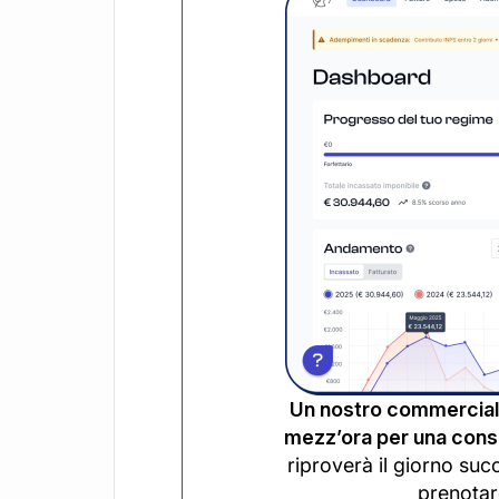
Un nostro commerciali
mezz’ora per una consu
riproverà il giorno suc
prenotar