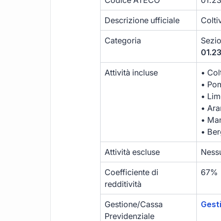
Codice ATECO
01.2
Descrizione ufficiale
Colti
Categoria
Sezi
01.2
Attività incluse
• Col
• Po
• Lim
• Ar
• Man
• Ber
Attività escluse
Nessu
Coefficiente di
67%
redditività
Gestione/Cassa
Gest
Previdenziale