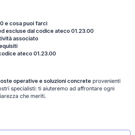
0 e cosa puoi farci
e ed escluse dal codice ateco 01.23.00
itività associato
equisiti
 codice ateco 01.23.00
poste operative e soluzioni concrete
provenienti
tri specialisti: ti aiuteremo ad affrontare ogni
iarezza che meriti.