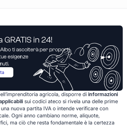
a GRATIS in 24!
’Albo ti ascolterà per proporti
e tue esigenze
uti.
ita
l’imprenditoria agricola, disporre di
informazioni
pplicabili
sui codici ateco si rivela una delle prime
 una nuova partita IVA o intende verificare con
scale. Ogni anno cambiano norme, aliquote,
cifici, ma ciò che resta fondamentale è la certezza