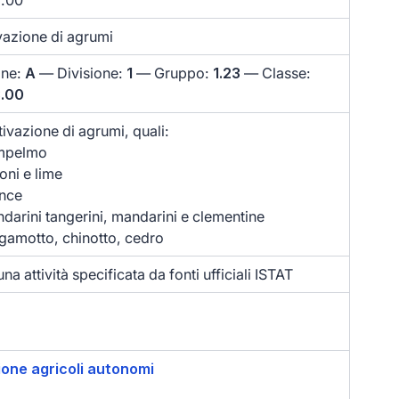
3.00
vazione di agrumi
one:
A
— Divisione:
1
— Gruppo:
1.23
— Classe:
3.00
tivazione di agrumi, quali:
mpelmo
oni e lime
ance
darini tangerini, mandarini e clementine
gamotto, chinotto, cedro
na attività specificata da fonti ufficiali ISTAT
ione agricoli autonomi