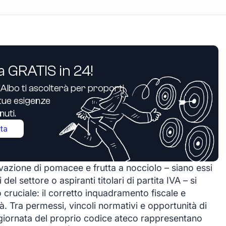
a GRATIS in 24!
’Albo ti ascolterà per proporti
e tue esigenze
uti.
ita
ivazione di pomacee e frutta a nocciolo – siano essi
del settore o aspiranti titolari di partita IVA – si
 cruciale: il corretto inquadramento fiscale e
tà. Tra permessi, vincoli normativi e opportunità di
aggiornata del proprio codice ateco rappresentano