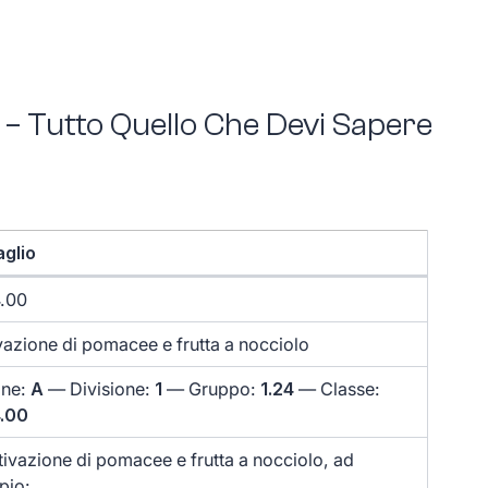
 – Tutto Quello Che Devi Sapere
aglio
4.00
vazione di pomacee e frutta a nocciolo
one:
A
— Divisione:
1
— Gruppo:
1.24
— Classe:
4.00
tivazione di pomacee e frutta a nocciolo, ad
pio: