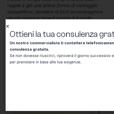
regole è già una prima forma di vantaggio
competitivo; decidere di farti accompagnare
da chi conosce bene il campo è il modo
migliore per costruire un futuro lavorativo
solido, efficiente e senza inutili sorprese.
Ottieni la tua consulenza grat
Continua a informarti, resta aggiornato e
Un nostro commercialista ti contatterà telefonicame
ricorda che ogni scelta ben ponderata oggi ti
consulenza gratuita.
mette al riparo domani.
Se non dovesse riuscirci, riproverà il giorno successivo e
per prenotare in base alle tue esigenze.
Ottieni la tua consulenza
gratuita!