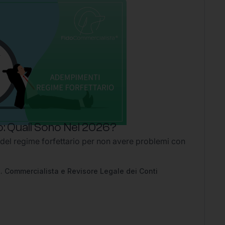
: Quali Sono Nel 2026?
P
 del regime forfettario per non avere problemi con
Li
2
Ap
pe
. Commercialista e Revisore Legale dei Conti