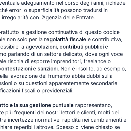
eventuale adeguamento nel corso degli anni, richiede
é errori o superficialità possono tradursi in
rregolarità con l’Agenzia delle Entrate.
rattutto la gestione continuativa di questo codice
le non solo per la
regolarità fiscale
e contributiva,
ssibile, a
agevolazioni, contributi pubblici e
amo parlando di un settore delicato, dove ogni voce
e rischia di esporre imprenditori, freelance o
, contestazioni e sanzioni
. Non è insolito, ad esempio,
ella lavorazione del frumento abbia dubbi sulla
ansioni o su questioni apparentemente secondarie
icazioni fiscali o previdenziali.
atto e la sua gestione puntuale
rappresentano,
più frequenti dei nostri lettori e clienti, molti dei
i tra incertezze normative, rapidità nei cambiamenti e
iare reperibili altrove. Spesso ci viene chiesto se