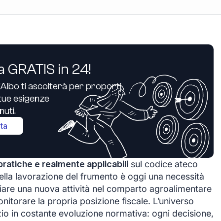
a GRATIS in 24!
’Albo ti ascolterà per proporti
e tue esigenze
uti.
ita
pratiche e realmente applicabili
sul codice ateco
 della lavorazione del frumento è oggi una necessità
iare una nuova attività nel comparto agroalimentare
nitorare la propria posizione fiscale. L’universo
pazio in costante evoluzione normativa: ogni decisione,