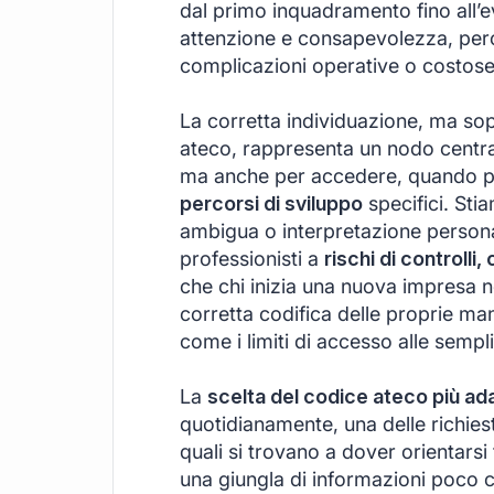
dal primo inquadramento fino all’
attenzione e consapevolezza, perch
complicazioni operative o costose i
La corretta individuazione, ma sop
ateco, rappresenta un nodo centra
ma anche per accedere, quando po
percorsi di sviluppo
specifici. Sti
ambigua o interpretazione personal
professionisti a
rischi di controlli
che chi inizia una nuova impresa n
corretta codifica delle proprie m
come i limiti di accesso alle semplif
La
scelta del codice ateco più ad
quotidianamente, una delle richieste 
quali si trovano a dover orientars
una giungla di informazioni poco ch