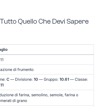
– Tutto Quello Che Devi Sapere
glio
.11
azione di frumento
one:
C
— Divisione:
10
— Gruppo:
10.61
— Classe:
.11
duzione di farina, semolino, semole, farina o
merati di grano