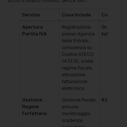
Ecco il nostro mondo, senza filtri:
Servizio
Cosa Include
Costo
Apertura
Registrazione
Gratis, incl
Partita IVA
presso Agenzia
tutti i piani
delle Entrate,
consulenza su
Codice ATECO
14.10.10, scelta
regime fiscale,
attivazione
fatturazione
elettronica
Gestione
Gestione fiscale
€264 + IVA
Regime
annuale,
Forfettario
monitoraggio
scadenze,