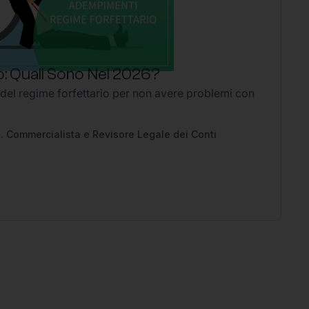
: Quali Sono Nel 2026?
P
 del regime forfettario per non avere problemi con
Li
2
Ap
pe
. Commercialista e Revisore Legale dei Conti