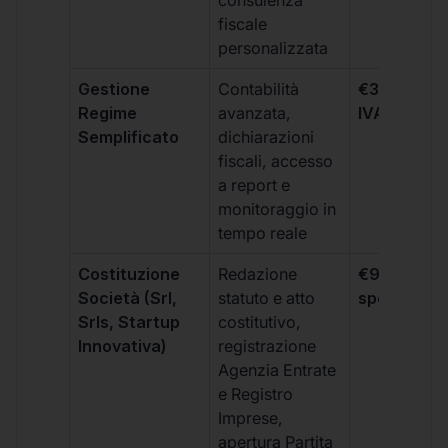
consulenza
fiscale
personalizzata
Gestione
Contabilità
€333 +
Regime
avanzata,
IVA/quadri
Semplificato
dichiarazioni
fiscali, accesso
a report e
monitoraggio in
tempo reale
Costituzione
Redazione
€99 + IVA 
Società (Srl,
statuto e atto
spese notar
Srls, Startup
costitutivo,
Innovativa)
registrazione
Agenzia Entrate
e Registro
Imprese,
apertura Partita