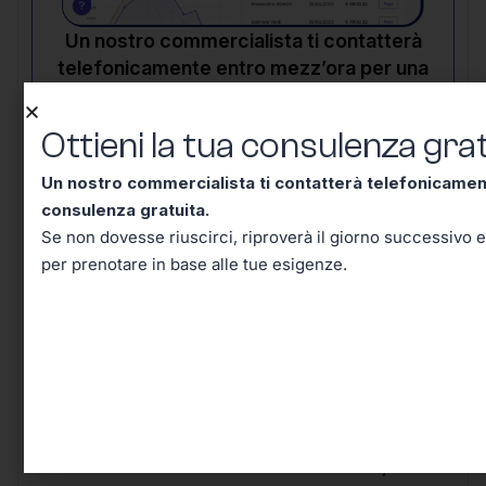
Un nostro commercialista ti contatterà
telefonicamente entro mezz’ora per una
consulenza gratuita.
Se non dovesse
riuscirci, riproverà il giorno successivo e in
Ottieni la tua consulenza grat
seguito riceverai un’email per prenotare in
base alle tue esigenze.
Un nostro commercialista ti contatterà telefonicame
consulenza gratuita.
Se non dovesse riuscirci, riproverà il giorno successivo e
per prenotare in base alle tue esigenze.
Vuoi Aprire Partita IVA con
Codice ATECO 14.10.10? Con
FidoCommercialista Puoi,