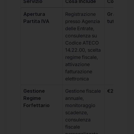
Servizio
Cosa Include
Costo
Apertura
Registrazione
Gratis, incl
Partita IVA
presso Agenzia
tutti i piani
delle Entrate,
consulenza su
Codice ATECO
14.22.00, scelta
regime fiscale,
attivazione
fatturazione
elettronica
Gestione
Gestione fiscale
€264 + IVA
Regime
annuale,
Forfettario
monitoraggio
scadenze,
consulenza
fiscale