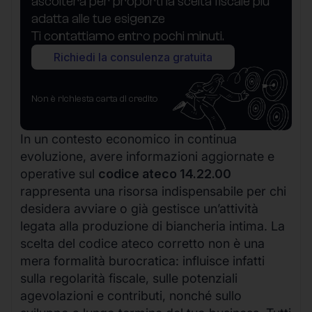
ascolterà per proporti la scelta fiscale più
adatta alle tue esigenze
Ti contattiamo entro pochi minuti.
Richiedi la consulenza gratuita
Non è richiesta carta di credito
In un contesto economico in continua
evoluzione, avere informazioni aggiornate e
operative sul
codice ateco 14.22.00
rappresenta una risorsa indispensabile per chi
desidera avviare o già gestisce un’attività
legata alla produzione di biancheria intima. La
scelta del codice ateco corretto non è una
mera formalità burocratica: influisce infatti
sulla regolarità fiscale, sulle potenziali
agevolazioni e contributi, nonché sullo