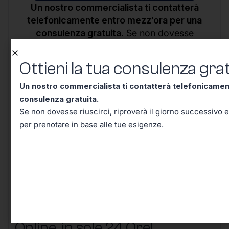
Un nostro commercialista ti contatterà
telefonicamente entro mezz’ora per una
consulenza gratuita.
Se non dovesse
riuscirci, riproverà il giorno successivo e in
seguito riceverai un’email per prenotare in
Ottieni la tua consulenza grat
base alle tue esigenze.
Un nostro commercialista ti contatterà telefonicame
consulenza gratuita.
Se non dovesse riuscirci, riproverà il giorno successivo e
per prenotare in base alle tue esigenze.
Vuoi Aprire Partita IVA con
Codice ATECO 14.22.00? Con
FidoCommercialista Puoi,
Online, in sole 24 Ore
!