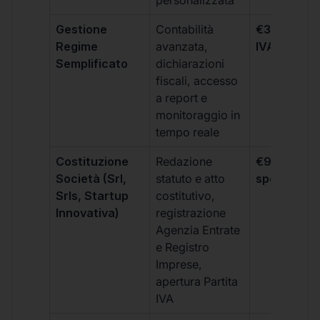
personalizzata
Gestione
Contabilità
€333 +
Regime
avanzata,
IVA/quadri
Semplificato
dichiarazioni
fiscali, accesso
a report e
monitoraggio in
tempo reale
Costituzione
Redazione
€99 + IVA 
Società (Srl,
statuto e atto
spese notar
Srls, Startup
costitutivo,
Innovativa)
registrazione
Agenzia Entrate
e Registro
Imprese,
apertura Partita
IVA