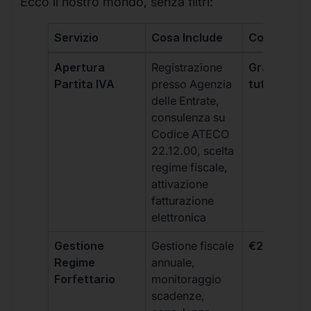
Ecco il nostro mondo, senza filtri:
Servizio
Cosa Include
Costo
Apertura
Registrazione
Gratis, incl
Partita IVA
presso Agenzia
tutti i piani
delle Entrate,
consulenza su
Codice ATECO
22.12.00, scelta
regime fiscale,
attivazione
fatturazione
elettronica
Gestione
Gestione fiscale
€264 + IVA
Regime
annuale,
Forfettario
monitoraggio
scadenze,