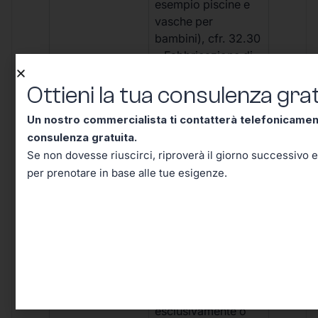
esempio piscine e
vasche per
bambini), cfr. 32.30
• Fabbricazione di
giocattoli in
Ottieni la tua consulenza grat
gomma, incluse
piscine per bambini,
Un nostro commercialista ti contatterà telefonicame
barche gonfiabili
consulenza gratuita.
per bambini, animali
Se non dovesse riuscirci, riproverà il giorno successivo e
gonfiabili in
per prenotare in base alle tue esigenze.
gomma, palloni,
eccetera, cfr. 32.40
• Recupero di
gomma, cfr. 38.21
• Produzione di
parti o accessori in
plastica, adatti ad
essere utilizzati
esclusivamente o