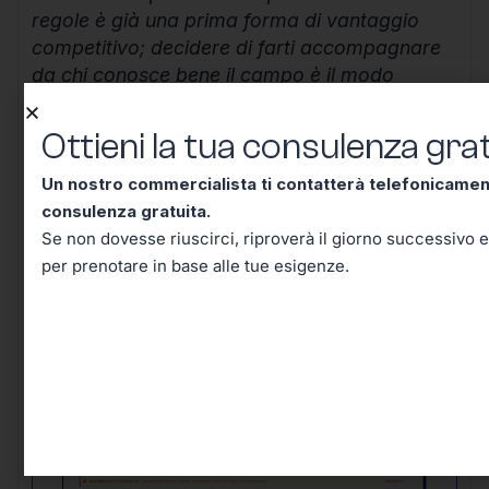
regole è già una prima forma di vantaggio
competitivo; decidere di farti accompagnare
da chi conosce bene il campo è il modo
migliore per costruire un futuro lavorativo
solido, efficiente e senza inutili sorprese.
Ottieni la tua consulenza grat
Continua a informarti, resta aggiornato e
Un nostro commercialista ti contatterà telefonicame
ricorda che ogni scelta ben ponderata oggi ti
consulenza gratuita.
mette al riparo domani.
Se non dovesse riuscirci, riproverà il giorno successivo e
per prenotare in base alle tue esigenze.
Ottieni la tua consulenza
gratuita!