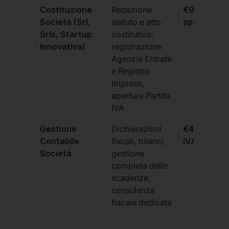
Costituzione
Redazione
€99 + IVA 
Società (Srl,
statuto e atto
spese notar
Srls, Startup
costitutivo,
Innovativa)
registrazione
Agenzia Entrate
e Registro
Imprese,
apertura Partita
IVA
Gestione
Dichiarazioni
€499 +
Contabile
fiscali, bilanci,
IVA/quadri
Società
gestione
completa delle
scadenze,
consulenza
fiscale dedicata