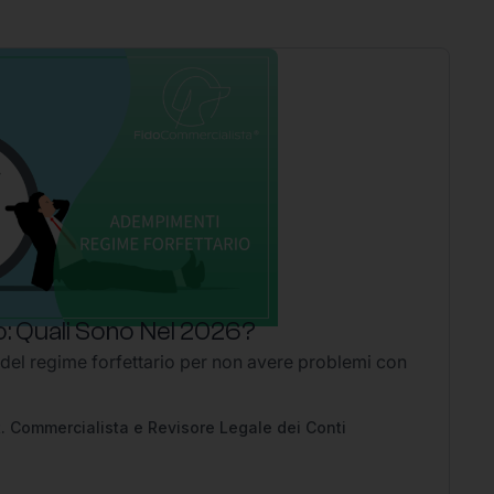
: Quali Sono Nel 2026?
P
 del regime forfettario per non avere problemi con
Li
2
Ap
pe
. Commercialista e Revisore Legale dei Conti