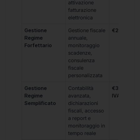
attivazione
fatturazione
elettronica
Gestione
Gestione fiscale
€264 + IVA
Regime
annuale,
Forfettario
monitoraggio
scadenze,
consulenza
fiscale
personalizzata
Gestione
Contabilità
€333 +
Regime
avanzata,
IVA/quadri
Semplificato
dichiarazioni
fiscali, accesso
a report e
monitoraggio in
tempo reale