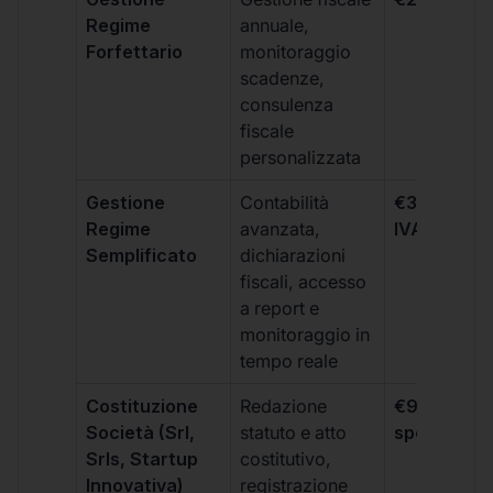
Regime
annuale,
Forfettario
monitoraggio
scadenze,
consulenza
fiscale
personalizzata
Gestione
Contabilità
€333 +
Regime
avanzata,
IVA/quadri
Semplificato
dichiarazioni
fiscali, accesso
a report e
monitoraggio in
tempo reale
Costituzione
Redazione
€99 + IVA 
Società (Srl,
statuto e atto
spese notar
Srls, Startup
costitutivo,
Innovativa)
registrazione