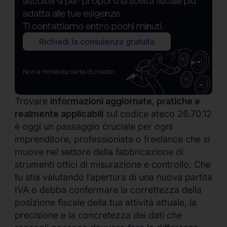
ascolterà per proporti la scelta fiscale più
adatta alle tue esigenze
Ti contattiamo entro pochi minuti.
Richiedi la consulenza gratuita
Non è richiesta carta di credito
Trovare
informazioni aggiornate, pratiche e
realmente applicabili
sul codice ateco 26.70.12
è oggi un passaggio cruciale per ogni
imprenditore, professionista o freelance che si
muove nel settore della fabbricazione di
strumenti ottici di misurazione e controllo. Che
tu stia valutando l’apertura di una nuova partita
IVA o debba confermare la correttezza della
posizione fiscale della tua attività attuale, la
precisione e la concretezza dei dati che