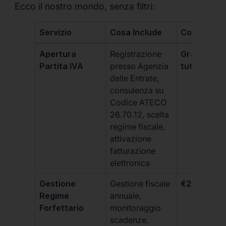
Ecco il nostro mondo, senza filtri:
Servizio
Cosa Include
Costo
Apertura
Registrazione
Gratis, incl
Partita IVA
presso Agenzia
tutti i piani
delle Entrate,
consulenza su
Codice ATECO
26.70.12, scelta
regime fiscale,
attivazione
fatturazione
elettronica
Gestione
Gestione fiscale
€264 + IVA
Regime
annuale,
Forfettario
monitoraggio
scadenze,