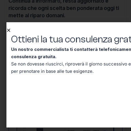
Continua a informarti, resta aggiornato e
ricorda che ogni scelta ben ponderata oggi ti
mette al riparo domani.
Ottieni la tua consulenza grat
Un nostro commercialista ti contatterà telefonicame
Ottieni la tua consulenza
consulenza gratuita.
Se non dovesse riuscirci, riproverà il giorno successivo e
gratuita!
per prenotare in base alle tue esigenze.