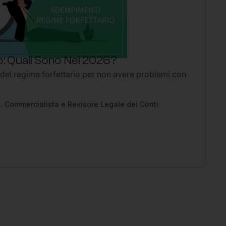
: Quali Sono Nel 2026?
P
 del regime forfettario per non avere problemi con
Li
2
Ap
pe
. Commercialista e Revisore Legale dei Conti