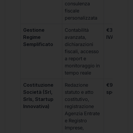
consulenza
fiscale
personalizzata
Gestione
Contabilità
€333 +
Regime
avanzata,
IVA/quadri
Semplificato
dichiarazioni
fiscali, accesso
a report e
monitoraggio in
tempo reale
Costituzione
Redazione
€99 + IVA 
Società (Srl,
statuto e atto
spese notar
Srls, Startup
costitutivo,
Innovativa)
registrazione
Agenzia Entrate
e Registro
Imprese,