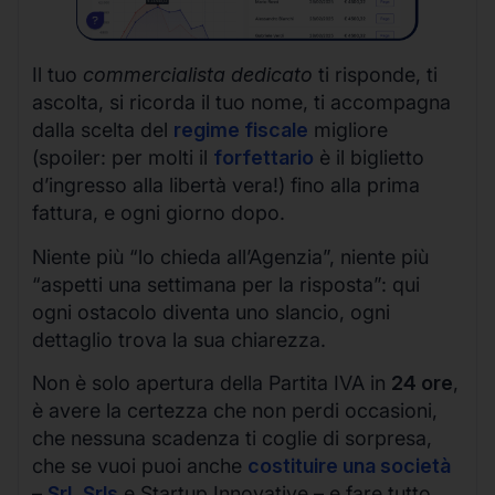
Il tuo
commercialista dedicato
ti risponde, ti
ascolta, si ricorda il tuo nome, ti accompagna
dalla scelta del
regime fiscale
migliore
(spoiler: per molti il
forfettario
è il biglietto
d’ingresso alla libertà vera!) fino alla prima
fattura, e ogni giorno dopo.
Niente più “lo chieda all’Agenzia”, niente più
“aspetti una settimana per la risposta”: qui
ogni ostacolo diventa uno slancio, ogni
dettaglio trova la sua chiarezza.
Non è solo apertura della Partita IVA in
24 ore
,
è avere la certezza che non perdi occasioni,
che nessuna scadenza ti coglie di sorpresa,
che se vuoi puoi anche
costituire una società
–
Srl
,
Srls
e Startup Innovative – e fare tutto