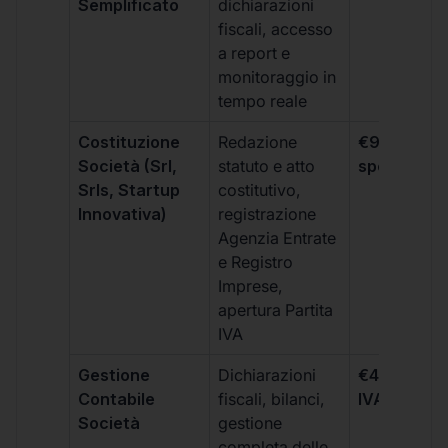
Semplificato
dichiarazioni
fiscali, accesso
a report e
monitoraggio in
tempo reale
Costituzione
Redazione
€99 + IVA 
Società (Srl,
statuto e atto
spese notar
Srls, Startup
costitutivo,
Innovativa)
registrazione
Agenzia Entrate
e Registro
Imprese,
apertura Partita
IVA
Gestione
Dichiarazioni
€499 +
Contabile
fiscali, bilanci,
IVA/quadri
Società
gestione
completa delle