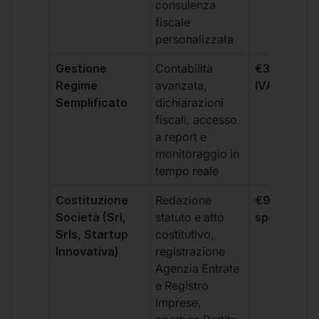
consulenza
fiscale
personalizzata
Gestione
Contabilità
€333 +
Regime
avanzata,
IVA/quadri
Semplificato
dichiarazioni
fiscali, accesso
a report e
monitoraggio in
tempo reale
Costituzione
Redazione
€99 + IVA 
Società (Srl,
statuto e atto
spese notar
Srls, Startup
costitutivo,
Innovativa)
registrazione
Agenzia Entrate
e Registro
Imprese,