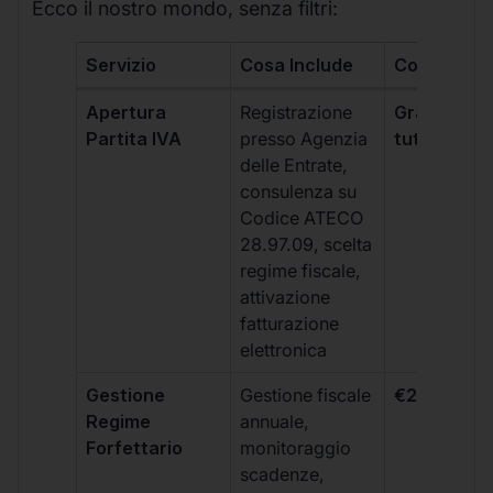
Ecco il nostro mondo, senza filtri:
Servizio
Cosa Include
Costo
Apertura
Registrazione
Gratis, incl
Partita IVA
presso Agenzia
tutti i piani
delle Entrate,
consulenza su
Codice ATECO
28.97.09, scelta
regime fiscale,
attivazione
fatturazione
elettronica
Gestione
Gestione fiscale
€264 + IVA
Regime
annuale,
Forfettario
monitoraggio
scadenze,