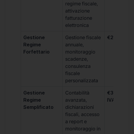
regime fiscale,
attivazione
fatturazione
elettronica
Gestione
Gestione fiscale
€264 + IVA
Regime
annuale,
Forfettario
monitoraggio
scadenze,
consulenza
fiscale
personalizzata
Gestione
Contabilità
€333 +
Regime
avanzata,
IVA/quadri
Semplificato
dichiarazioni
fiscali, accesso
a report e
monitoraggio in