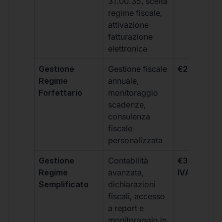
31.00.35, scelta
regime fiscale,
attivazione
fatturazione
elettronica
Gestione
Gestione fiscale
€264 + IVA
Regime
annuale,
Forfettario
monitoraggio
scadenze,
consulenza
fiscale
personalizzata
Gestione
Contabilità
€333 +
Regime
avanzata,
IVA/quadri
Semplificato
dichiarazioni
fiscali, accesso
a report e
monitoraggio in