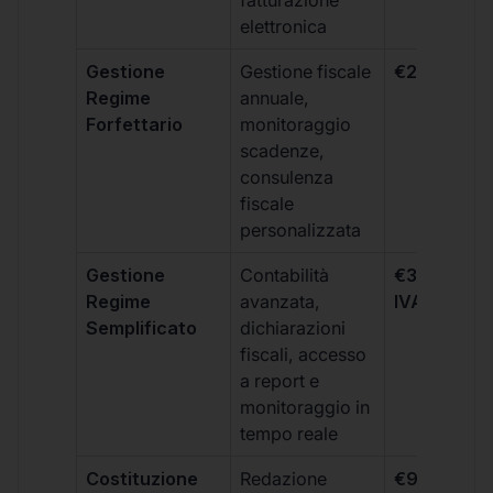
fatturazione
elettronica
Gestione
Gestione fiscale
€264 + IVA
Regime
annuale,
Forfettario
monitoraggio
scadenze,
consulenza
fiscale
personalizzata
Gestione
Contabilità
€333 +
Regime
avanzata,
IVA/quadri
Semplificato
dichiarazioni
fiscali, accesso
a report e
monitoraggio in
tempo reale
Costituzione
Redazione
€99 + IVA 