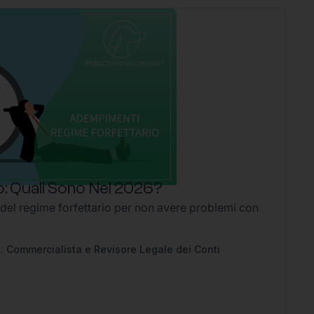
: Quali Sono Nel 2026?
P
 del regime forfettario per non avere problemi con
Li
2
Ap
pe
. Commercialista e Revisore Legale dei Conti