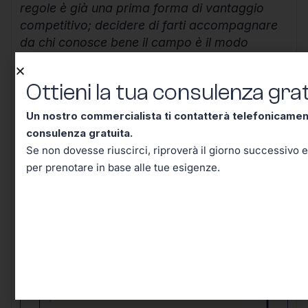
regole è già una prima forma di vantaggio
competitivo; decidere di farti accompagnare
da chi conosce bene il campo è il modo
migliore per costruire un futuro lavorativo
solido, efficiente e senza inutili sorprese.
Ottieni la tua consulenza grat
Continua a informarti, resta aggiornato e
Un nostro commercialista ti contatterà telefonicame
ricorda che ogni scelta ben ponderata oggi ti
consulenza gratuita.
mette al riparo domani.
Se non dovesse riuscirci, riproverà il giorno successivo e
per prenotare in base alle tue esigenze.
Ottieni la tua consulenza
gratuita!