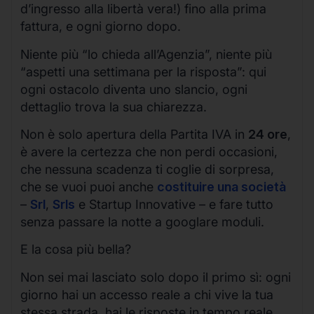
d’ingresso alla libertà vera!) fino alla prima
fattura, e ogni giorno dopo.
Niente più “lo chieda all’Agenzia”, niente più
“aspetti una settimana per la risposta”: qui
ogni ostacolo diventa uno slancio, ogni
dettaglio trova la sua chiarezza.
Non è solo apertura della Partita IVA in
24 ore
,
è avere la certezza che non perdi occasioni,
che nessuna scadenza ti coglie di sorpresa,
che se vuoi puoi anche
costituire una società
–
Srl
,
Srls
e Startup Innovative – e fare tutto
senza passare la notte a googlare moduli.
E la cosa più bella?
Non sei mai lasciato solo dopo il primo sì: ogni
giorno hai un accesso reale a chi vive la tua
stessa strada, hai le risposte in tempo reale,