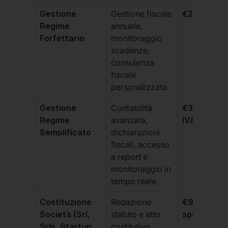
Gestione
Gestione fiscale
€264 + IVA
Regime
annuale,
Forfettario
monitoraggio
scadenze,
consulenza
fiscale
personalizzata
Gestione
Contabilità
€333 +
Regime
avanzata,
IVA/quadri
Semplificato
dichiarazioni
fiscali, accesso
a report e
monitoraggio in
tempo reale
Costituzione
Redazione
€99 + IVA 
Società (Srl,
statuto e atto
spese notar
Srls, Startup
costitutivo,