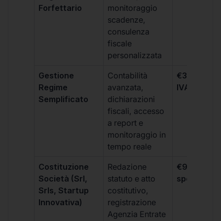
Forfettario
monitoraggio
scadenze,
consulenza
fiscale
personalizzata
Gestione
Contabilità
€333 +
Regime
avanzata,
IVA/quadri
Semplificato
dichiarazioni
fiscali, accesso
a report e
monitoraggio in
tempo reale
Costituzione
Redazione
€99 + IVA 
Società (Srl,
statuto e atto
spese notar
Srls, Startup
costitutivo,
Innovativa)
registrazione
Agenzia Entrate