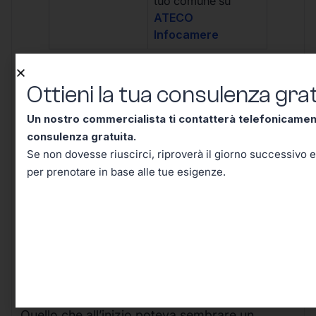
tuo comune su
ATECO
Infocamere
Ottieni la tua consulenza grat
Un nostro commercialista ti contatterà telefonicame
Conclusione – Tutto Quello
consulenza gratuita.
Che Dovevi Sapere Sul Codice
Se non dovesse riuscirci, riproverà il giorno successivo e
per prenotare in base alle tue esigenze.
Ateco
33.12.99
, Adesso lo Sai!
Arrivati a questo punto, hai davvero tutti gli
strumenti per comprendere e affrontare con
sicurezza le implicazioni pratiche del
Codice
ATECO 33.12.99
.
Quello che all’inizio poteva sembrare un