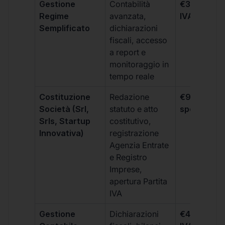
Gestione
Contabilità
€333 +
Regime
avanzata,
IVA/quadri
Semplificato
dichiarazioni
fiscali, accesso
a report e
monitoraggio in
tempo reale
Costituzione
Redazione
€99 + IVA 
Società (Srl,
statuto e atto
spese notar
Srls, Startup
costitutivo,
Innovativa)
registrazione
Agenzia Entrate
e Registro
Imprese,
apertura Partita
IVA
Gestione
Dichiarazioni
€499 +