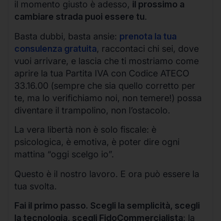
il momento giusto è adesso,
il prossimo a
cambiare strada puoi essere tu
.
Basta dubbi, basta ansie:
prenota la tua
consulenza gratuita
, raccontaci chi sei, dove
vuoi arrivare, e lascia che ti mostriamo come
aprire la tua Partita IVA con Codice ATECO
33.16.00 (sempre che sia quello corretto per
te, ma lo verifichiamo noi, non temere!) possa
diventare il trampolino, non l’ostacolo.
La vera libertà non è solo fiscale: è
psicologica, è emotiva, è poter dire ogni
mattina “oggi scelgo io”.
Questo è il nostro lavoro. E ora può essere la
tua svolta.
Fai il primo passo. Scegli la semplicità, scegli
la tecnologia, scegli FidoCommercialista
: la