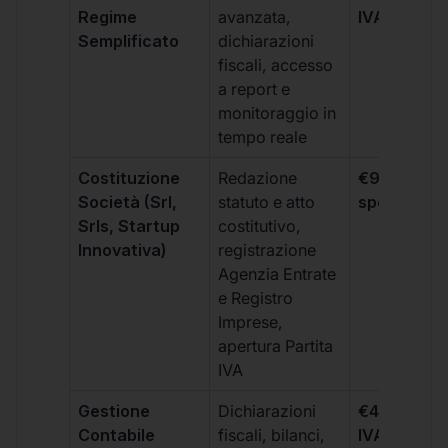
Regime
avanzata,
IVA/quadri
Semplificato
dichiarazioni
fiscali, accesso
a report e
monitoraggio in
tempo reale
Costituzione
Redazione
€99 + IVA 
Società (Srl,
statuto e atto
spese notar
Srls, Startup
costitutivo,
Innovativa)
registrazione
Agenzia Entrate
e Registro
Imprese,
apertura Partita
IVA
Gestione
Dichiarazioni
€499 +
Contabile
fiscali, bilanci,
IVA/quadri