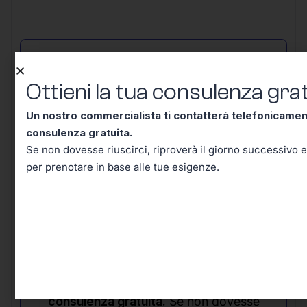
Ottieni la tua consulenza
gratuita!
Ottieni la tua consulenza grat
Un nostro commercialista ti contatterà telefonicame
consulenza gratuita.
Se non dovesse riuscirci, riproverà il giorno successivo e
per prenotare in base alle tue esigenze.
Un nostro commercialista ti contatterà
telefonicamente entro mezz’ora per una
consulenza gratuita.
Se non dovesse