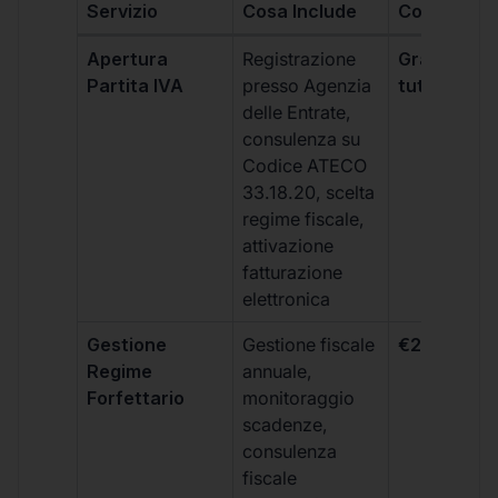
Servizio
Cosa Include
Costo
Apertura
Registrazione
Gratis, incl
Partita IVA
presso Agenzia
tutti i piani
delle Entrate,
consulenza su
Codice ATECO
33.18.20, scelta
regime fiscale,
attivazione
fatturazione
elettronica
Gestione
Gestione fiscale
€264 + IVA
Regime
annuale,
Forfettario
monitoraggio
scadenze,
consulenza
fiscale