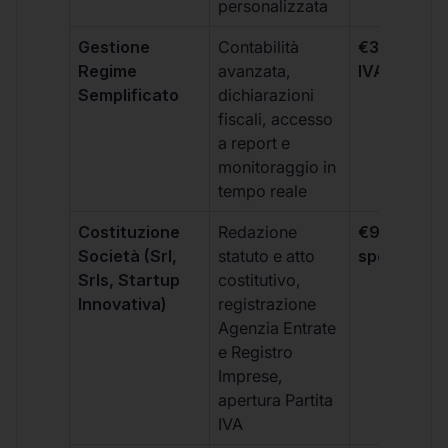
personalizzata
Gestione
Contabilità
€333 +
Regime
avanzata,
IVA/quadri
Semplificato
dichiarazioni
fiscali, accesso
a report e
monitoraggio in
tempo reale
Costituzione
Redazione
€99 + IVA 
Società (Srl,
statuto e atto
spese notar
Srls, Startup
costitutivo,
Innovativa)
registrazione
Agenzia Entrate
e Registro
Imprese,
apertura Partita
IVA