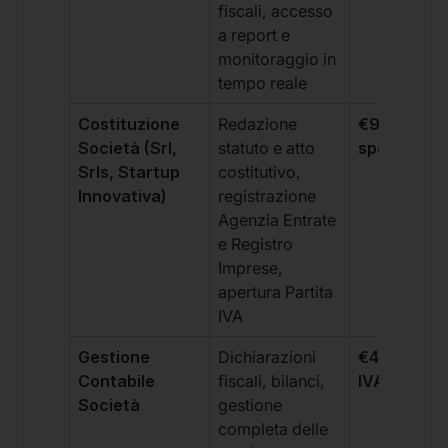
fiscali, accesso
a report e
monitoraggio in
tempo reale
Costituzione
Redazione
€99 + IVA 
Società (Srl,
statuto e atto
spese notar
Srls, Startup
costitutivo,
Innovativa)
registrazione
Agenzia Entrate
e Registro
Imprese,
apertura Partita
IVA
Gestione
Dichiarazioni
€499 +
Contabile
fiscali, bilanci,
IVA/quadri
Società
gestione
completa delle