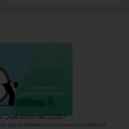
: Quali Sono Nel 2026?
P
 del regime forfettario per non avere problemi con
Li