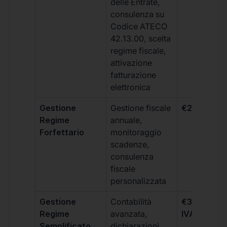
delle Entrate,
consulenza su
Codice ATECO
42.13.00, scelta
regime fiscale,
attivazione
fatturazione
elettronica
Gestione
Gestione fiscale
€264 + IVA
Regime
annuale,
Forfettario
monitoraggio
scadenze,
consulenza
fiscale
personalizzata
Gestione
Contabilità
€333 +
Regime
avanzata,
IVA/quadri
Semplificato
dichiarazioni