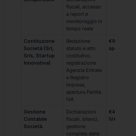
fiscali, accesso
a report e
monitoraggio in
tempo reale
Costituzione
Redazione
€99 + IVA 
Società (Srl,
statuto e atto
spese notar
Srls, Startup
costitutivo,
Innovativa)
registrazione
Agenzia Entrate
e Registro
Imprese,
apertura Partita
IVA
Gestione
Dichiarazioni
€499 +
Contabile
fiscali, bilanci,
IVA/quadri
Società
gestione
completa delle