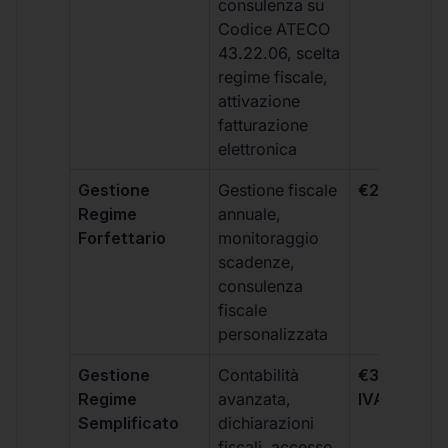
consulenza su
Codice ATECO
43.22.06, scelta
regime fiscale,
attivazione
fatturazione
elettronica
Gestione
Gestione fiscale
€264 + IVA
Regime
annuale,
Forfettario
monitoraggio
scadenze,
consulenza
fiscale
personalizzata
Gestione
Contabilità
€333 +
Regime
avanzata,
IVA/quadri
Semplificato
dichiarazioni
fiscali, accesso