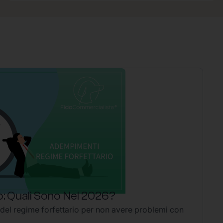
: Quali Sono Nel 2026?
P
 del regime forfettario per non avere problemi con
Li
2