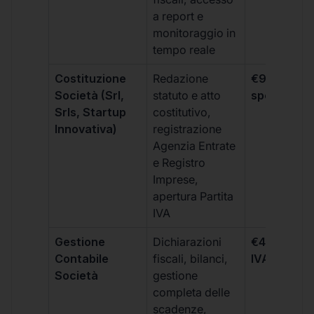
a report e
monitoraggio in
tempo reale
Costituzione
Redazione
€99 + IVA 
Società (Srl,
statuto e atto
spese notar
Srls, Startup
costitutivo,
Innovativa)
registrazione
Agenzia Entrate
e Registro
Imprese,
apertura Partita
IVA
Gestione
Dichiarazioni
€499 +
Contabile
fiscali, bilanci,
IVA/quadri
Società
gestione
completa delle
scadenze,